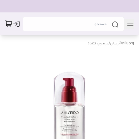
niluorg
/
آبرسان/مرطوب کننده