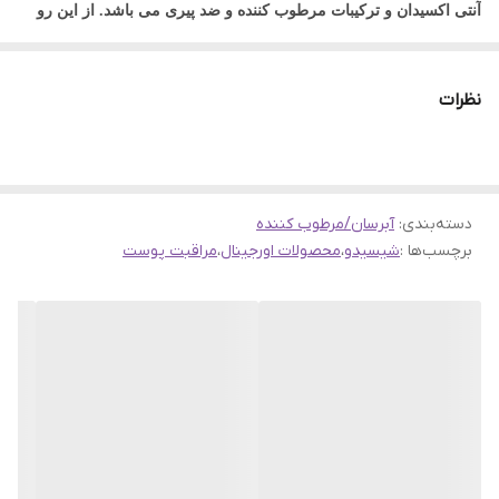
آنتی اکسیدان و ترکیبات مرطوب کننده و ضد پیری می باشد. از این رو
موجب آبرسانی فوری و عمیق و 24 ساعته پوست می شود. لوسیون نرم
کننده و مرطوب کننده پوست های خشک و خیلی خشک Shiseido به کمک
نظرات
ترکیبات آنتی اکسیدانی خود از پوست در برابر عوامل آسیب رسان
محیطی محافظت می نماید.
معرفی لوسیون مرطوب کننده شیسیدو مدل Treatment Softener
دسته‌بندی
:
آبرسان/مرطوب کننده
Enriched
برچسب‌ها :
شیسیدو
،
محصولات اورجینال
،
مراقبت پوست
رطوبت رسانی و تغذیه پوست یکی از ضروری ترین اقدامات جهت سالم
و جوان نگه داشتن پوست است. لوسیون تریتمنت سافتنر انریچد لوشن
شیسیدو یک محصول بی نظیر برای بهبود کیفیت پوست است. این
لوسیون مرطوب کننده فشرده و غنی برای پوست های نرمال، خشک و
بسیار خشک طراحی شده است. این لوسیون همانند یک تونر، پوست شما
را متعادل کرده و آن را برای جذب سایر محصولات مراقبت از پوست
آماده می کند. لوشن Treatment Softener Enriched شیسیدو دارای