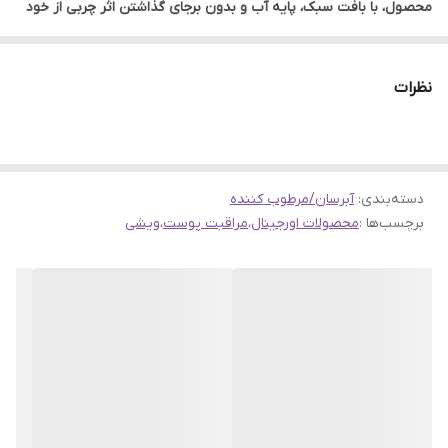
محصول، با بافت سبک، پایه آب و بدون برجای گذاشتن اثر چربی از خود
بر روی پوست، به راحتی جذب می شود. این مرطوب کننده، نه تنها
عیوب موضعی مانند جوش های سر سفید، جوش های سر سیاه و منافذ
نظرات
بزرگ را اصلاح کرده، بلکه با کنترل ترشح سبوم پوست و از بین بردن
چربی اضافی آن، بافت ناهموار پوست را برطرف کرده و آن را صاف و
یکدست می کند
دسته‌بندی
:
آبرسان/مرطوب کننده
برچسب‌ها :
محصولات اورجینال
،
مراقبت پوست
،
ویشی