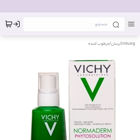
niluorg
/
آبرسان/مرطوب کننده