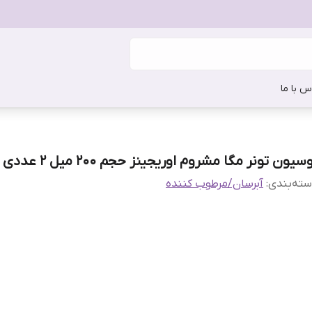
س با ما
سیون تونر مگا مشروم اوریجینز حجم 200 میل 2 عددی
ته‌بندی
:
آبرسان/مرطوب کننده