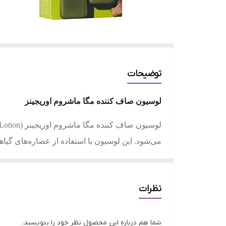
توضیحات
لوسیون صاف کننده مگا ماشروم اوریجینز
ادامه، به برخی از ویژگی‌ها و مزایای این محصول م
1. تسکین‌دهنده و ضد التهاب: لوسیون صاف کننده
نظرات
عصاره قارچ رِیشه‌ای ماده که در ترکیب این محصو
شما هم درباره این محصول نظر خود را بنویسید.
2. مرطوب‌کننده و نرم‌کننده: فرمولاسیون کرمی ا