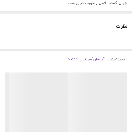
جوان کننده، قفل رطوبت در پوست
تسکین دهنده برای پوست های حساس
حاوی عصاره گل بابونه به مقابله با درماتیت، قرمزی و تسکین کمک می
نظرات
کند. پوست را نرم می کند، بازسازی می کند، به مقابله با فرآیندهای
التهابی کمک می کند.
حاوی ویتامین E یک آنتی اکسیدان مهم است. از پوست در برابر آسیب
دسته‌بندی
:
آبرسان/مرطوب کننده
رادیکال های آزاد محافظت می کند و پوست را در برابر اشعه UV مقاوم
می کند.
حاوی پانتنول با قابلیت مرطوب کنندگی و آبرسانی که دارای خواص ضد
التهابی و محافظتی است. به جلوگیری از تحریک کمک می کند.
فواید لوسیون مرطوب کننده دوکدو روی پوست ما
افزایش گردش خون
افزایش ایمنی سلولی
لایه برداری ملایم