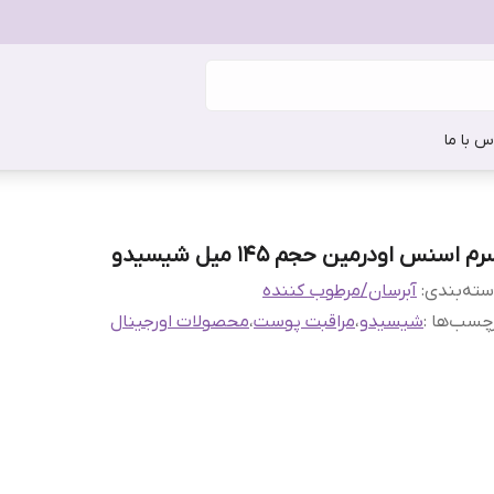
س با ما
م اسنس اودرمین حجم 145 میل شیسیدو
ته‌بندی
:
آبرسان/مرطوب کننده
چسب‌ها :
شیسیدو
،
مراقبت پوست
،
محصولات اورجینال