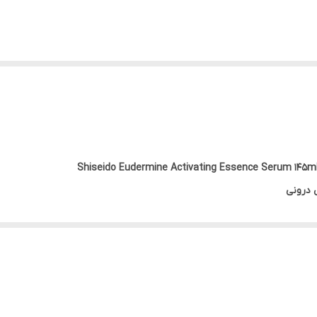
 درونی
راقبت از پوست جزو مراحل اصلی هستند، اما واقعاً چرا؟
نی هم پوست را برای جذب بهتر محصولات بعدی آماده می‌کنند و هم خودشان 