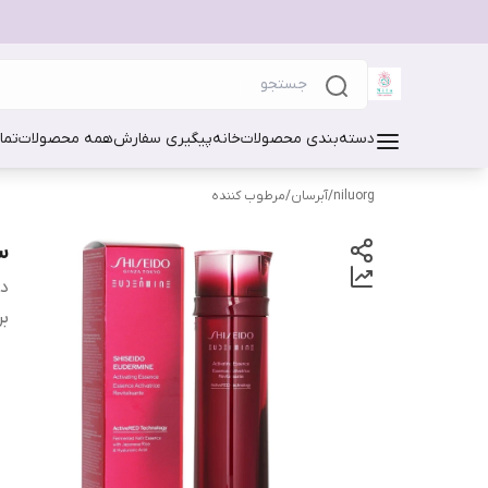
دسته‌بندی محصولات
خانه
پیگیری سفارش
همه محصولات
تما
niluorg
/
آبرسان/مرطوب کننده
سر
دس
بر