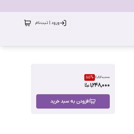
ورود | ثبت‌نام
55
%
2,820,000
1,248,000
افزودن به سبد خرید