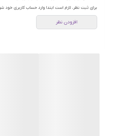
Eudermine Activating Essence Serum، یک اسنس فعال‌کننده قدرتمند که ترکیبی از آبرسانی عمیق، انرژی‌بخشی و درخشان‌کنندگی پوست را در خود دارد.
برای ثبت نظر، لازم است ابتدا وارد حساب کاربری خود شو
اگر پوستت کدر، بی‌جان یا دهیدراته شده، این محصول ن
افزودن نظر
🌿 ویژگی‌ها و مزایای کلیدی
✅ آبرسانی عمیق و سریع: با تکنولوژی اختصاصی RED HydraGene پوست را در لایه‌های زیرین آبرسانی می‌کند و حس تازگی فوری ایجاد می‌کند.
✅ افزایش انرژی و شادابی پوست: فرمول غنی از عصاره‌ها
✅ افزایش اثربخشی روتین پوستی: این اسنس پوست را برای
✅ افزایش درخشش و شفافیت پوست: استفاده مداوم باعث
✅ جذب سریع و بدون احساس سنگینی: بافت مایع و سبک آ
✅ غیر کومدوژنیک و مناسب پوست حساس: بدون عطرهای س
✅ دو عملکرد در یک محصول: اسنس + سرم فعال‌کننده
✅ افزایش خاصیت ارتجاعی پوست: مناسب برای کاهش نشا
💧 نحوه استفاده