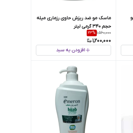
و
ماسک مو ضد ریزش حاوی رزماری میله
حجم 340 گرمی لیتر
23
%
1,560,000
1,200,000
افزودن به سبد