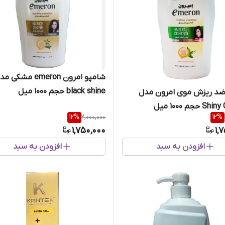
شامپو امرون emeron مشکی 
black shine حجم 1000 میل
ضد ریزش موی امرون مدل
حجم 1000 میل
12
%
2,000,000
12
%
1,750,000
1,
افزودن به سبد
افزودن به سبد