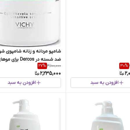
شامپو مردانه و زنانه شامپوی شو
ضد شسته در Dercos برای مو
27
%
3,100,000
30
%
خشک 390 میل
2,235,000
2,
افزودن به سبد
افزودن به سبد