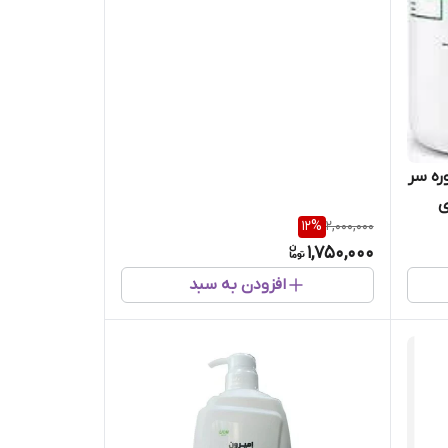
ره سر
های
12
%
2,000,000
1,750,000
افزودن به سبد