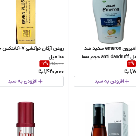
شامپو امیرون emeron سفید ضد
روغن آرگان مراکشی ۷+کا
شوره مدل anti dandruff حجم 1000
۱۰۰ میل
27
%
1,950,000
12
%
1,420,000
1,
افزودن به سبد
افزودن به سبد