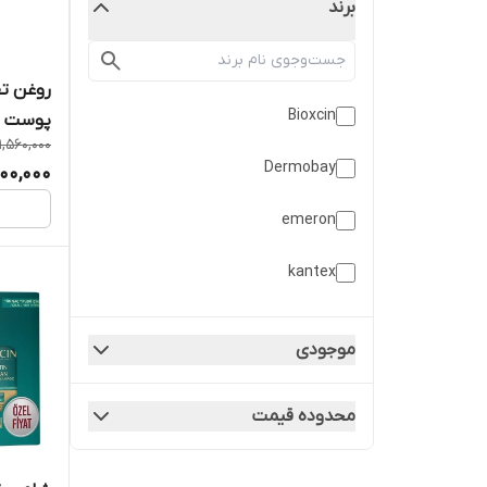
برند
روغن تق
Bioxcin
پوست سر 
1,560,000
Dermobay
200,000
emeron
kantex
MIELLE
موجودی
vichy
محدوده قیمت