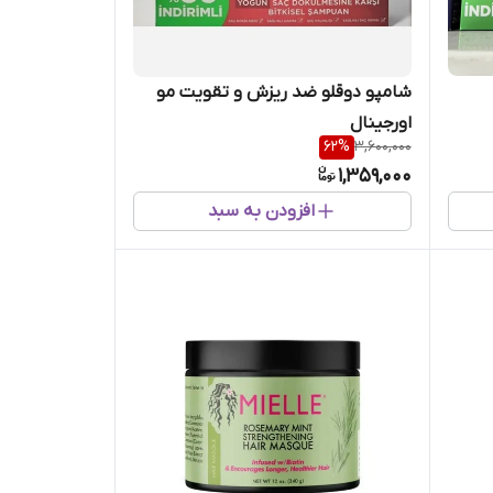
شامپو دوقلو ضد ریزش و تقویت مو
اورجینال
62
%
3,600,000
1,359,000
افزودن به سبد