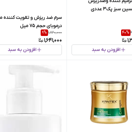
ترمیم کننده وضدریزش
ن سبز پک3 عددی
سرم ضد ریزش و تقویت کننده م
درموبای حجم 75 میل
9
%
1,820,000
40
%
1,641,000
1,
افزودن به سبد
افزودن به سبد