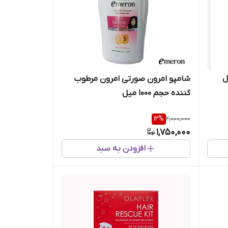
مدل
شامپو امرون صورتی امرون مرطوب
کننده حجم 1000 میل
12
%
2,000,000
1,750,000
افزودن به سبد