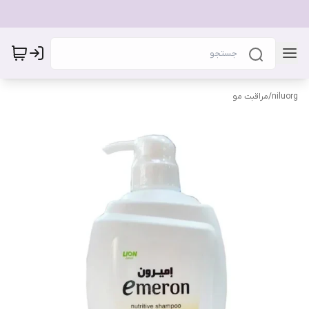
niluorg
/
مراقبت مو