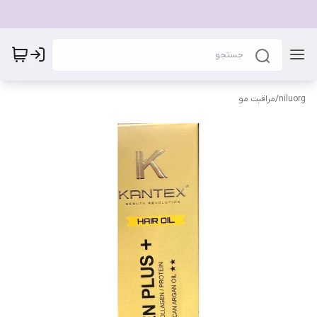
niluorg
/
مراقبت مو