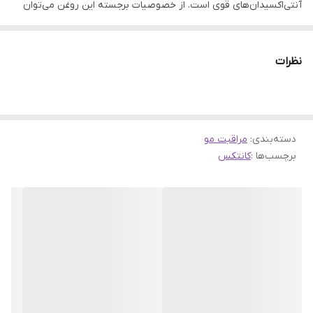
آنتی‌اکسیدان‌های قوی است. از خصوصیات برجسته این روغن می‌توان
به ترمیم و تغذیه پوست و موها، حفظ رطوبت طبیعی پوست و حکمت
پوستی اشاره کرد. همچنین، این روغن موجب نرمی، لطافت و شادابی
نظرات
پوست و موها می‌شود.
ویژگی‌های روغن آرگان مراکشی ۷+کانتکس kantex حجم ۱۰۰ میل:
روغن آرگان مراکشی با فرمولاسیون ۷+
دسته‌بندی
:
مراقبت مو
حاوی روغن آرگان غنی از ویتامین E و اسیدهای چرب
برچسب‌ها :
کانتکس
ترمیم کننده و مغذی برای پوست و موها
حفظ رطوبت طبیعی پوست
نرم‌کننده و لطیف‌کننده پوست و مو
حجم ۱۰۰ میلی لیتر
نحوه استفاده از روغن آرگان مراکشی ۷+کانتکس kantex حجم ۱۰۰ میل:
مقدار مناسبی از روغن آرگان مراکشی ۷+ کانتکس Kantex را در دست‌ها
یا در موهای خشک یا مرطوب استفاده کنید و به خوبی ماساژ دهید تا به