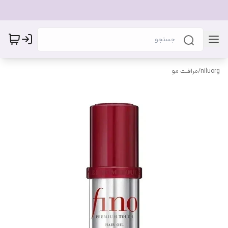
niluorg
/
مراقبت مو