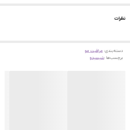
موها را نرم و لطیف می‌سازد.
ویژگی‌های کلیدی:
نظرات
ترمیم کننده و تقویت کننده:
این روغن با نفوذ به ساقه مو، به ترمیم آسیب‌های ناشی از عوامل
مختلف مانند حرارت، رنگ و مواد شیمیایی کمک می‌کند و موها را
دسته‌بندی
:
قوی‌تر می‌سازد.
مراقبت مو
برچسب‌ها :
شیسیدو
مرطوب کننده و آبرسان:
ترکیبات مغذی این روغن، به ویژه ویتامین E و اسکوالان، به آبرسانی
عمقی مو کمک کرده و خشکی و شکنندگی مو را کاهش می‌دهند.
محافظت کننده:
روغن فینو با ایجاد یک لایه محافظ بر روی مو، از آن در برابر
آسیب‌های ناشی از حرارت سشوار، اتو مو و اشعه UV محافظت می‌کند.
نرم کننده و درخشان کننده:
این روغن با صاف کردن کوتیکول مو، به موها لطافت و درخشندگی