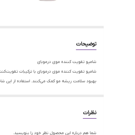
توضیحات
شامپو تقویت کننده موی درموبای
شامپو تقویت کننده موی درموبای با ترکیبات تقویت‌کنن
بهبود سلامت ریشه مو کمک می‌کنند. استفاده از این شا
تسریع کرده و موهایی سالم‌تر و قوی‌تر به وجود می‌آورند
شامپو تقویت کننده موی درموبای به‌خوبی رطوبت موها ر
استفاده از عصاره‌های گیاهی آرام‌بخش و ضد التهابی مان
نظرات
شامپو تقویت کننده موی درموبای برای انواع موها، از
ویژگی های شامپو تقویت کننده موی درموبای
شما هم درباره این محصول نظر خود را بنویسید.