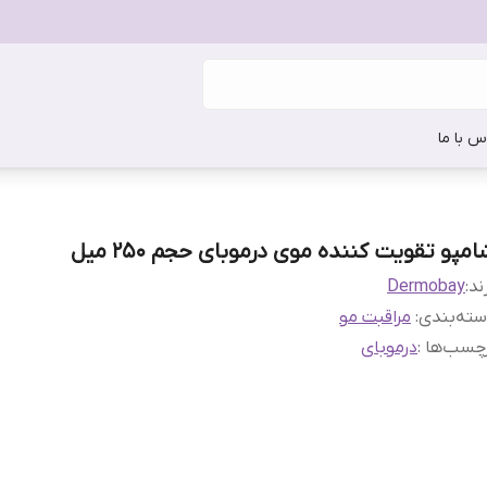
س با ما
مپو تقویت کننده موی درموبای حجم 250 میل
ند:
Dermobay
ته‌بندی
:
مراقبت مو
چسب‌ها :
درموبای