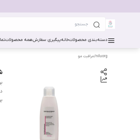
دسته‌بندی محصولات
خانه
پیگیری سفارش
همه محصولات
تما
niluorg
/
مراقبت مو
شا
بر
دس
بر