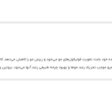
ده خود باعث تقویت فولیکول‌های مو می‌شود و ریزش مو را کاهش می‌دهد. کافئ
مپو موجب تحریک رشد موها و بهبود چرخه طبیعی رشد آنها می‌شود. بیوتین و 
.
ا حفظ کرده و از خشکی و شکنندگی موها جلوگیری می‌کند. این شامپو مناسب 
ند آلوئه‌ورا، این شامپو به بهبود سلامت پوست سر کمک می‌کند و از بروز مشکل
 جمله موهای چرب، خشک و مختلط مناسب است و به‌طور متعادل پوست سر و مو 