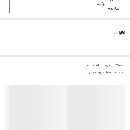
ترکیه
سازنده
قطع ریزش مو با بهره مندی از بیوکمپلکس B11 تقویت
کننده مو، افزایش ضخامت تار های مو از اولین استفاده و
نظرات
حجم دهی مو، جلوگیری از شکنندگی مو و ریزش مو ناشی
کارایی
از خشکی تار مو، تغذیه و تقویت ریشه مو با با پپتیدهای
بیو اکتیو و آمینواسیدها، رطوبت رسانی و تغذیه پوست
کف سر و مو با عسل و منتول
دسته‌بندی
:
مراقبت مو
برچسب‌ها :
بیوکسین
پروتئین
دارد
ویتامین
دارد
ماده
بیوکمپلکس B11, پپتید های بیواکتیو, کمپلکس آمینو
موثر
اسیدی, منتول
مناسب
خشک, دارای ریزش, نرمال
برای