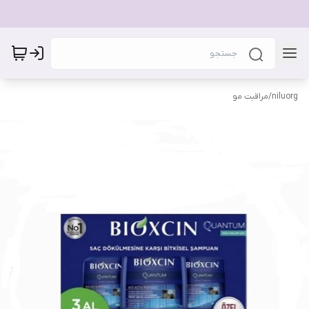
niluorg
/
مراقبت مو