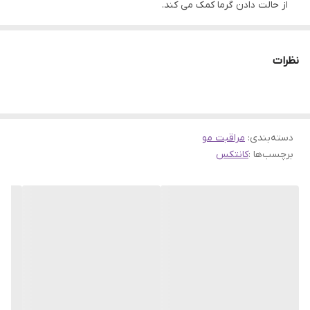
از حالت دادن گرما کمک می کند.
کلاژن: برای کمک به تقویت فولیکول های مو و حفظ حالت ارتجاعی
مو، سطح کلاژن را در پوست سر افزایش دهید.
نظرات
کراتین: برای جلوگیری از خشکی و کدر شدن موها، از موها محافظت و
حالت دهنده بیشتر می کند.
روغن درخت تی: این روغن ضد ریزش مو و ضد شوره است، روغن
دسته‌بندی
:
مراقبت مو
طبیعی مو را متعادل می کند.
برچسب‌ها :
کانتکس
پروتئین: کمک می کند تا موهای آسیب دیده ضخیم تر، درخشندگی و
درخشندگی بیشتر، نوک شکاف کمتر و وز شدن موها نیز آبرسانی را
افزایش می دهد.
روغن آرگان: رطوبت را به مو برگردانید، درخشندگی را افزایش دهید،
رشد مو را تحریک کرده و از مو محافظت کنید، سلامت مو و پوست سر
را بهبود بخشید.
کمپلکس پرو ویتامین B5: به تقویت و تغذیه فولیکول های مو کمک