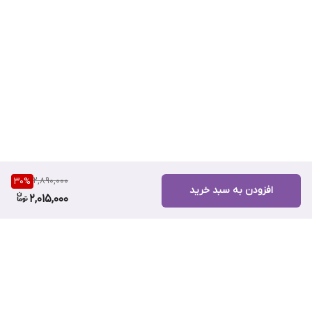
2,890,000
30
%
افزودن به سبد خرید
2,015,000