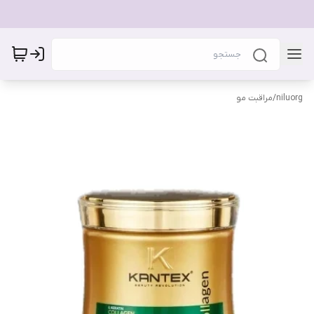
niluorg
/
مراقبت مو