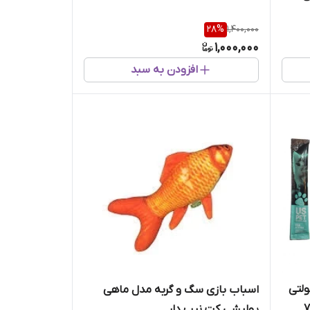
28
%
1,400,000
1,000,000
افزودن به سبد
ولتی
اسباب بازی سگ و گربه مدل ماهی
 USPET Liquid Treat بسته 7
پولیشی کت نیپ دار