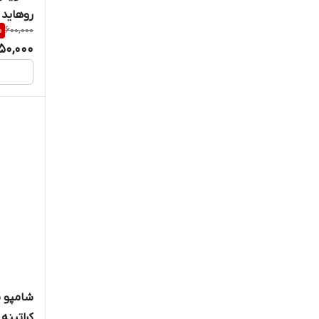
روهاید دمب
%
600,000
50,000
شامپو 
کراتینه حجم