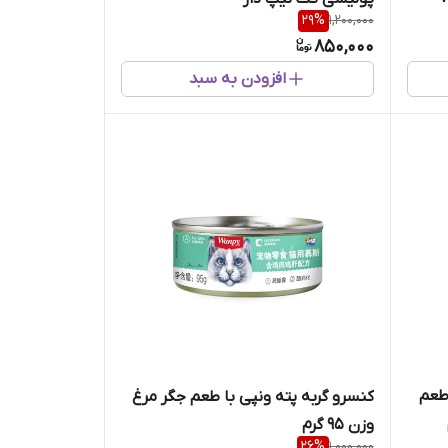
29
%
1,200,000
850,000
افزودن به سبد
طعم
کنسرو گربه پته ونپی با طعم جگر مرغ
وزن 95 گرم
26
%
1,000,000