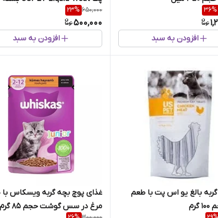
23
%
650,000
36
%
عددی
500,000
1,
افزودن به سبد
افزودن به سبد
ربه بالغ یو اس پت با طعم
غذای پوچ بچه گربه ویسکاس با 
گرم
مرغ در سس گوشت حجم 85 گرم
26
%
300,000
29