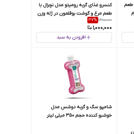
 طعم
کنسرو غذای گربه رومیتو مدل نچرال با
طعم مرغ و گوشت بوقلمون در ژله وزن
37
%
1,600,000
90 گرم
1,000,000
افزودن به سبد
شامپو سگ و گربه دوشس مدل
خوشبو کننده حجم 350 میلی لیتر
ن