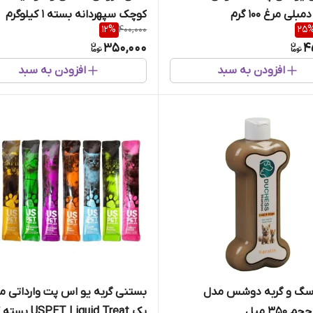
لی مرغ 100 گرم
کوچک سپهردانه بسته 1 کیلوگرم
12
%
400,000
25
350,000
4
افزودن به سبد
افزودن به سبد
سگ و گربه دوشس مدل
بستنی گربه یو اس پت وارداتی م
 350 میل
پک