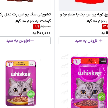
چ گربه یو اس پت با طعم بره و
تشویقی سگ یو اس پت مدل پک
م 100 گرم
گوشت بره حجم 100 گرم
29
%
850,000
42
600,000
1
افزودن به سبد
افزودن به سبد