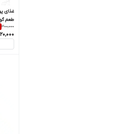
طعم گوشت
%
300,000
20,000