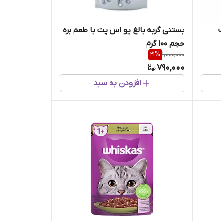
بستنی گربه بالغ یو اس پت با طعم بره
حجم 100 گرم
21
%
1,000,000
790,000
افزودن به سبد