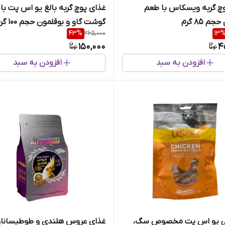
چ گربه ویسکاس با طعم
غذای پوچ گربه بالغ یو اس پت با
م 85 گرم
گوشت گاو و بوقلمون حجم 100 گرم
43
%
265,000
13
150,000
4
افزودن به سبد
افزودن به سبد
 یو اس پت مخصوص سگ،
غذای عروس هلندی و طوطیسانا