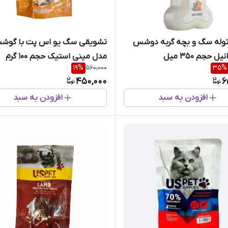
توله سگ و بچه گربه دوشس
تشویقی سگ یو اس پت با گوشت
ل حجم 350 میل
مدل مینی استیک حجم 100 گرم
19
%
560,000
35
%
450,000
6
افزودن به سبد
افزودن به سبد