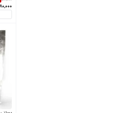
80,000
بستنی گ