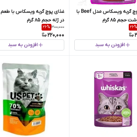
غذای پوچ گربه ویسکاس مدل Beef با
غذای پوچ گربه ویسکاس با طعم 
 حجم 85 گرم
در ژله حجم 85 گرم
26
%
300,000
26
220,000
2
افزودن به سبد
افزودن به سبد