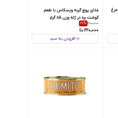
مرغ
غذای پوچ گربه ویسکاس با طعم
گوشت بره در ژله وزن 85 گرم
26
%
300,000
220,000
افزودن به سبد