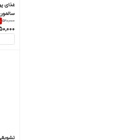
غذای پو
سالمون حج
%
520,000
50,000
تشویقی