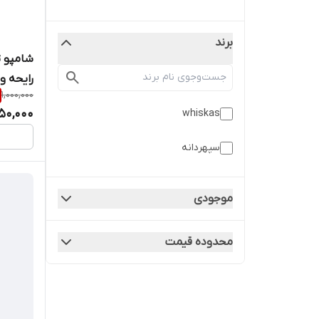
برند
شامپو 
رایحه وانی
1,000,000
50,000
whiskas
سپهردانه
موجودی
محدوده قیمت