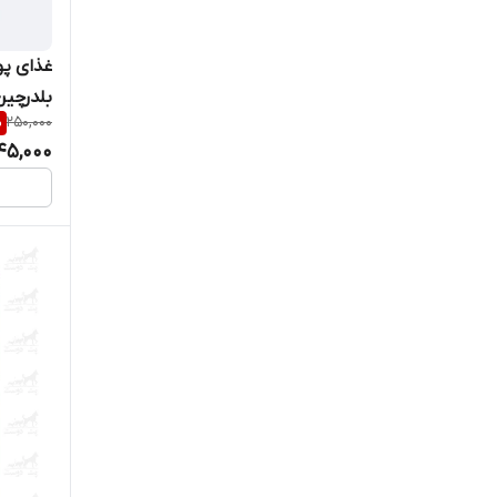
غذای پو
بلدرچین حج
%
250,000
45,000