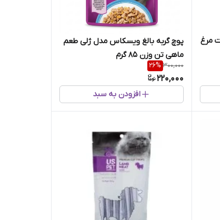
 مرغ
پوچ گربه بالغ ویسکاس مدل ژلی طعم
ماهی تن وزن 85 گرم
26
%
300,000
220,000
افزودن به سبد