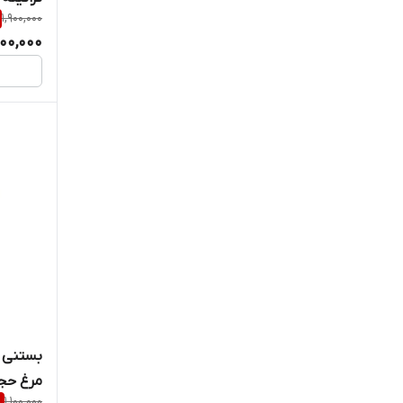
1,900,000
200,000
بستنی گ
مرغ حجم 100 
%
1,100,000