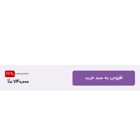
1,000,000
26
%
افزودن به سبد خرید
740,000