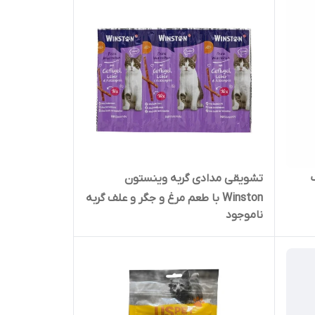
تشویقی مدادی گربه وینستون
Winston با طعم مرغ و جگر و علف گربه
ناموجود
ورق 10 عددی