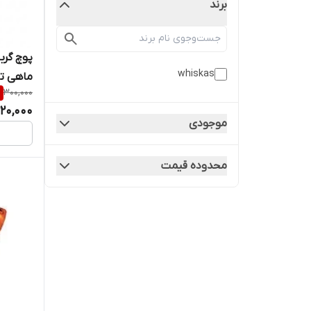
برند
پوچ گرب
whiskas
ماهی تن و
%
300,000
20,000
موجودی
محدوده قیمت