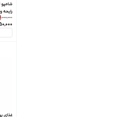
شامپو 
رایحه وانی
1,000,000
50,000
غذای پو