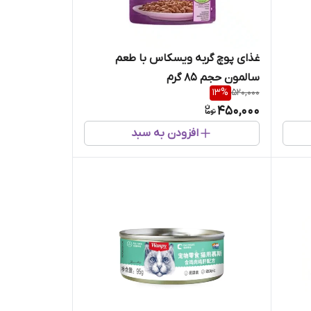
غذای پوچ گربه ویسکاس با طعم
سالمون حجم 85 گرم
13
%
520,000
450,000
افزودن به سبد