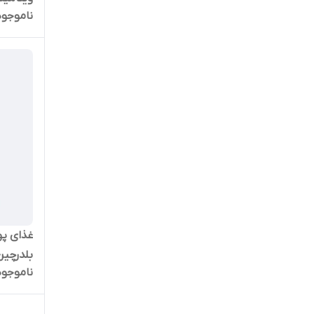
ناموجود
غذای پو
بلدرچین حج
ناموجود