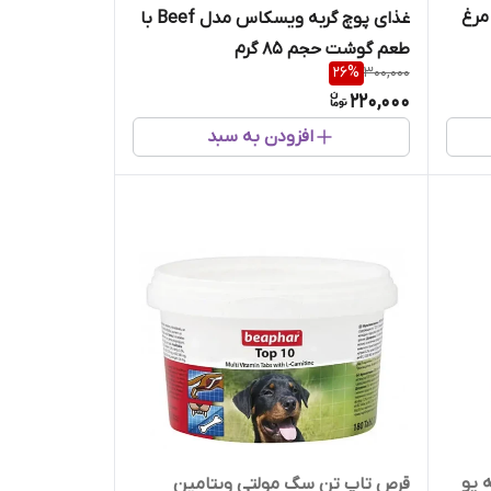
مرغ
غذای پوچ گربه ویسکاس مدل Beef با
طعم گوشت حجم 85 گرم
26
%
300,000
220,000
افزودن به سبد
 یو
قرص تاپ تن سگ مولتی ویتامین