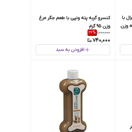
ل با
کنسرو گربه پته ونپی با طعم جگر مرغ
ه وزن
وزن 95 گرم
26
%
1,000,000
740,000
افزودن به سبد