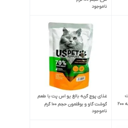
ناموجود
ت
غذای پوچ گربه بالغ یو اس پت با طعم
مدل Milk Calcium Tablets بسته 200
گوشت گاو و بوقلمون حجم 100 گرم
ناموجود