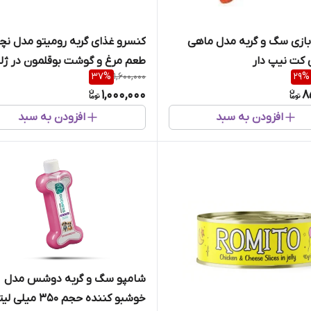
ازی سگ و گربه مدل ماهی
کنسرو غذای گربه رومیتو مدل نچرا
کت نیپ دار
طعم مرغ و گوشت بوقلمون در ژل
37
%
1,600,000
29
%
90 گرم
1,000,000
8
افزودن به سبد
افزودن به سبد
شامپو سگ و گربه دوشس مدل
خوشبو کننده حجم 350 میلی لیتر