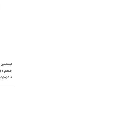
بستنی گ
حجم 100 گرم
ناموجود