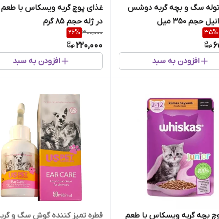
توله سگ و بچه گربه دوشس
غذای پوچ گربه ویسکاس با طعم 
ل حجم 350 میل
در ژله حجم 85 گرم
26
%
300,000
35
%
220,000
6
افزودن به سبد
افزودن به سبد
چ بچه گربه ویسکاس با طعم
قطره تمیز کننده گوش سگ و گربه