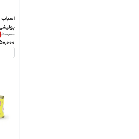
اسباب ب
پولیشی 
1,200,000
50,000