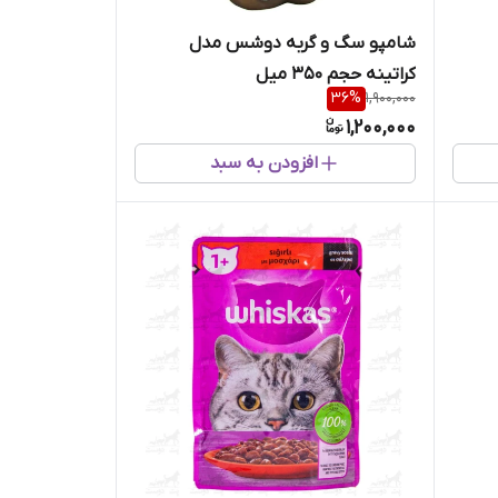
شامپو سگ و گربه دوشس مدل
کراتینه حجم 350 میل
36
%
1,900,000
1,200,000
افزودن به سبد