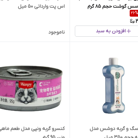
س گوشت حجم 85 گرم
اس پت وارداتی 50 میل
26
2
افزودن به سبد
ناموجود
سگ و گربه دوشس مدل
کنسرو گربه ونپی مدل طعم ماهی
جم 350 میل
وزن ۹۵ گرم