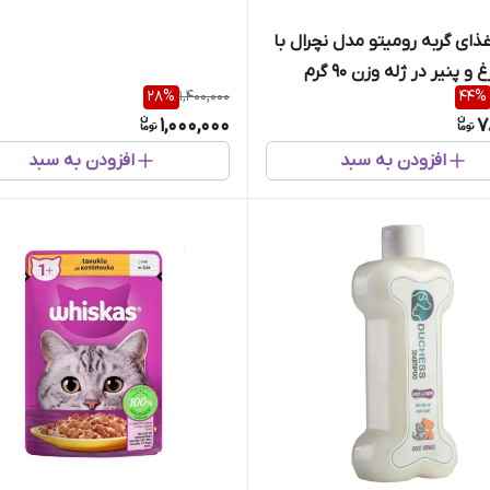
ذای گربه رومیتو مدل نچرال با
 پنیر در ژله وزن 90 گرم
28
%
1,400,000
44
%
1,000,000
7
افزودن به سبد
افزودن به سبد