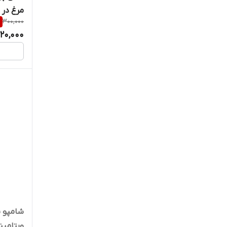
مرغ در س
%
300,000
20,000
شامپو 
ویتامینه ح