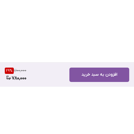
1,100,000
29
%
افزودن به سبد خرید
780,000