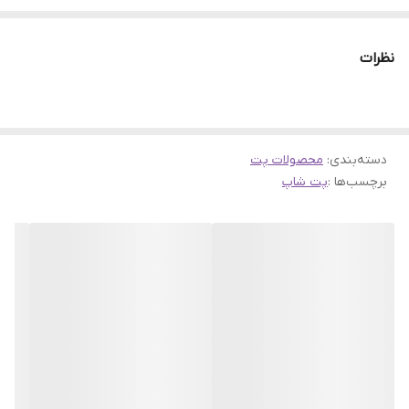
به دامپزشک از آن استفاده نمود. اسنک گربه با داشتن درصد بالای
پروتئین و موادی که در سایر غذا ها یافت نمی شود میتواند به عنوان
نظرات
مکمل غذایی یا درمانی نیز مورد استفاده قرار گیرند. شما می توانید در
کنار غذاهای خشک گربه و کنسرو گربه از تشویقی و اسنک هم در برنامه
غذایی روزانه استفاده کنید.
دسته‌بندی
:
محصولات پت
توضیحات محصول:
برچسب‌ها :
پت شاپ
بستنی گربه بالغ طعم مرغ یو اس پت (USPET Chicken Flavor
Liquid Snack)
مناسب برای گربه های بالغ تمامی نژاد ها
یکی از بهترین تشویقی های مایع گربه
میان وعده مایع با طعم گوشت مرغ
ترکیبی بسیار لذیذ و سرگرم کننده برای گربه
هر بسته حاوی ۵ عدد بستنی ساشه ای
وزن : ۱۰۰ گرم (۵ عدد ۲۰ گرمی)