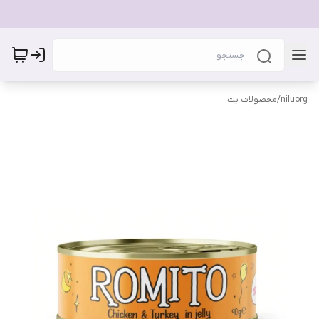
niluorg
/
محصولات پت