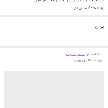
شرایط نگهداری: گهداری در یخچال بعد از باز شدن
ابعاد: ۱۰*۸*۱ سانتی‌متر
وزن: ۸۵ گرم
مواد مغذی، ویتامین و مواد معدنی:
نظرات
کلسیم
فسفر
منیزیم
آهن
دسته‌بندی
:
محصولات پت
برچسب‌ها :
پت شاپ
اسید فولیک
نیاسین
ویتامین B۱
ویتامین B۱۲
ویتامین B۶
کربوهیدرات