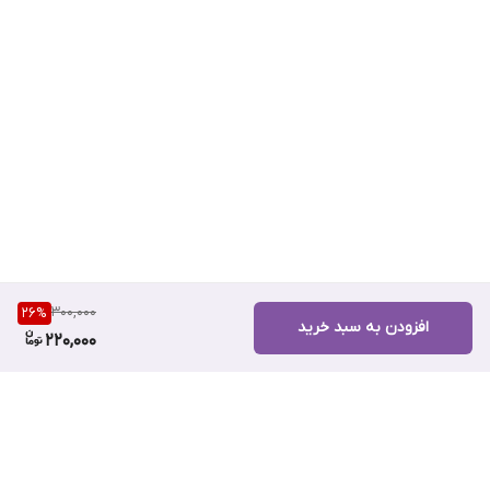
300,000
26
%
افزودن به سبد خرید
220,000