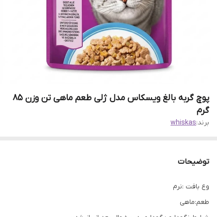
پوچ گربه بالغ ویسکاس مدل ژلی طعم ماهی تن وزن 85
گرم
برند:
whiskas
توضیحات
وع بافت :نرم
طعم:ماهی