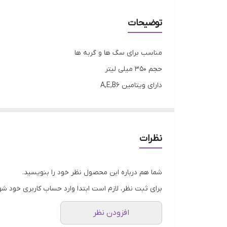
توضیحات
مناسب برای سگ ها و گربه ها
حجم 350 میلی لیتر
دارای ویتامین A,E,B6
نرم کنندگی بواسطه استفاده از پلی کواترنیوم
دارای خاصیت آنتی اکسیدانی
مرطوب کننده پوست و مو
نظرات
درخشان کننده پوست و مو
تسریع در ترمیم التهاب ها و آسیب دیدگی ها
شما هم درباره این محصول نظر خود را بنویسید.
فرموله شده توسط آتریسفارما کانادا
برای ثبت نظر، لازم است ابتدا وارد حساب کاربری خود شو
افزودن نظر