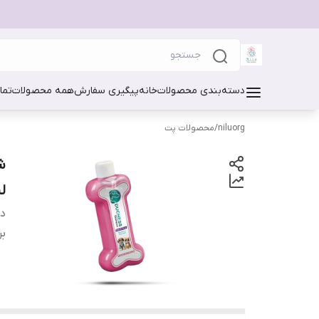
دسته‌بندی محصولات
خانه
پیگیری سفارش
همه محصولات
تما
niluorg
/
محصولات پت
لی
دس
بر