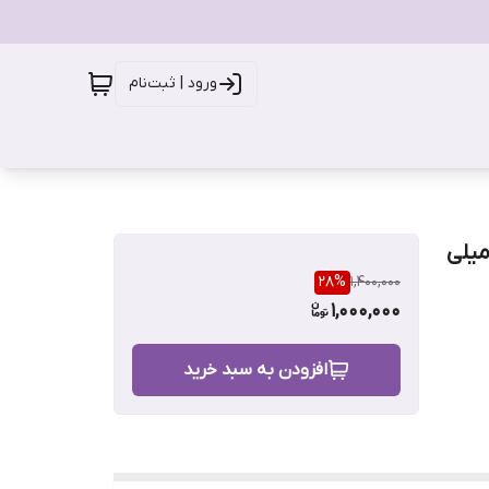
ورود | ثبت‌نام
گ و گربه دوشس مدل خوشبو کننده حجم 350 میلی
28
%
1,400,000
1,000,000
افزودن به سبد خرید