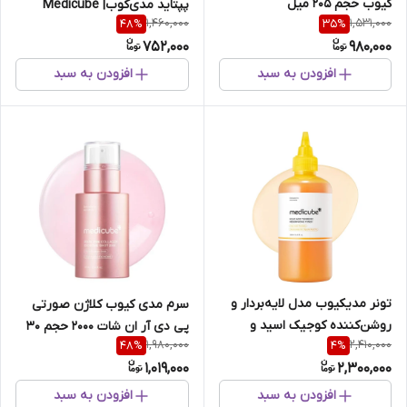
کیوب حجم 205 میل
پپتاید مدی‌کوب| Medicube
1,460,000
1,531,000
48
%
35
%
حجم 30میل
752,000
980,000
افزودن به سبد
افزودن به سبد
تونر مدیکیوب مدل لایه‌بردار و
سرم مدی کیوب کلاژن صورتی
روشن‌کننده کوجیک اسید و
پی دی آر ان شات 2000 حجم 30
1,980,000
2,410,000
48
%
4
%
زردچوبه حجم ۲۵۰ میل
میل
1,019,000
2,300,000
افزودن به سبد
افزودن به سبد