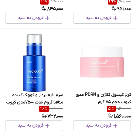
1,450,000
1,900,000
41
%
49
%
845,000
951,000
افزودن به سبد
افزودن به سبد
کرم کپسول کلاژن و PDRN مدی
سرم لایه بردار و کوچک کننده
کیوب حجم 55 گرم
منافذاگزوم شات 7500مدی کیوب
1,030,000
3,200,000
28
%
51
%
حجم 30 میل
732,000
1,560,000
افزودن به سبد
افزودن به سبد