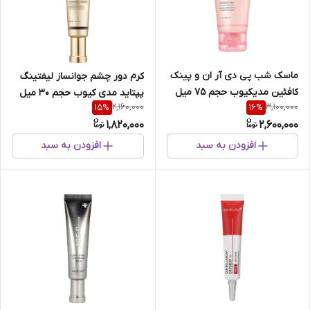
ماسک شب پی دی آر ان و پینک
کرم دور چشم جوانساز لیفتینگ
کافئین مدیکیوب حجم 75 میل
پپتاید مدی کیوب حجم 30 میل
2,160,000
3,100,000
15
%
16
%
1,820,000
2,600,000
افزودن به سبد
افزودن به سبد