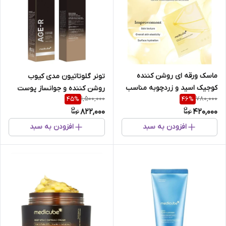
ماسک ورقه ای روشن کننده
تونر گلوتاتیون مدی کیوب
کوجیک اسید و زردچوبه مناسب
روشن کننده و جوانساز پوست
1,500,000
780,000
45
%
46
%
انواع پوست مدی کیوب حجم28
حجم 140 میل
822,000
420,000
گرم تک عددی
افزودن به سبد
افزودن به سبد