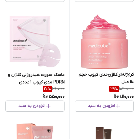
کرم‌ژله‌ای‌کلاژن‌مدی کیوب حجم
ماسک صورت هیدروژلی کلاژن و
110 میل
PDRN مدی کیوب 1 عددی
690,000
1,820,000
20
%
39
%
550,000
1,110,000
افزودن به سبد
افزودن به سبد