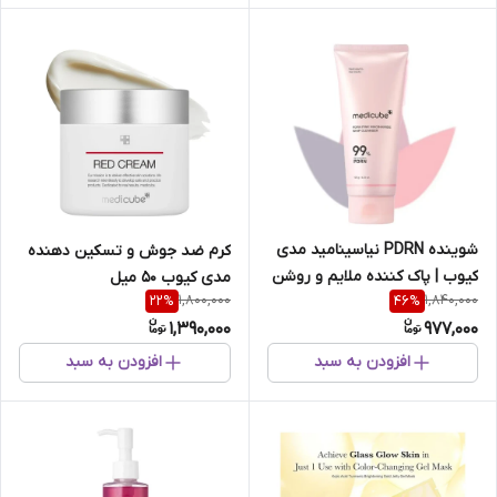
شوینده PDRN نیاسینامید مدی
کرم ضد جوش و تسکین دهنده
کیوب | پاک کننده ملایم و روشن
مدی کیوب 50 میل
1,800,000
1,840,000
22
%
46
%
کننده پوست حجم 120 گرم
1,390,000
977,000
افزودن به سبد
افزودن به سبد