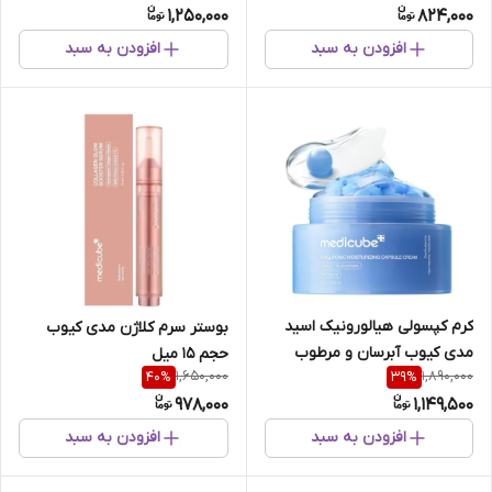
1,250,000
824,000
50میل
افزودن به سبد
افزودن به سبد
کرم کپسولی هیالورونیک اسید
بوستر سرم کلاژن مدی کیوب
مدی کیوب آبرسان و مرطوب
حجم 15 میل
1,650,000
1,890,000
40
%
39
%
کننده عمقی پوست55میل
978,000
1,149,500
افزودن به سبد
افزودن به سبد