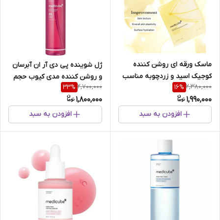
ماسک ورقه ای روشن کننده
ژل شوینده پی دی آر ان آبرسان
کوجیک اسید و زردچوبه مناسب
و روشن کننده مدی کیوب حجم
2,700,000
2,380,000
33
%
16
%
انواع پوست مدی کیوب حجم28
200 میل
1,800,000
1,990,000
گرم 4عددی
افزودن به سبد
افزودن به سبد