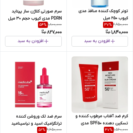
تونر کوچک کننده منافذ مدی
سرم صورتی کلاژن ساز پپتاید
کیوب 250 میل
PDRN مدی کیوب حجم 30 میل
1,800,000
2,950,000
54
%
37
%
827,000
1,840,000
افزودن به سبد
افزودن به سبد
کرم ضد آفتاب مرطوب کننده و
سرم ضد لک وروشن کننده
تسکین دهنده SPF50 مدی
ترانگزامیک اسید و نیاسینامید
2,650,000
1,560,000
52
%
47
%
کیوب RED MOISTURE حجم
مدی کیوب حجم 30 میل