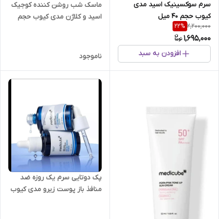
سرم سوکسینیک اسید مدی
ماسک شب روشن کننده کوجیک
کیوب حجم 40 میل
اسید و کلاژن مدی کیوب حجم
2,200,000
22
%
75 میل
1,695,000
افزودن به سبد
ناموجود
پک دوتایی سرم یک روزه ضد
منافذ باز پوست زیرو مدی کیوب
حجم 30 + 30 میلی لیتر