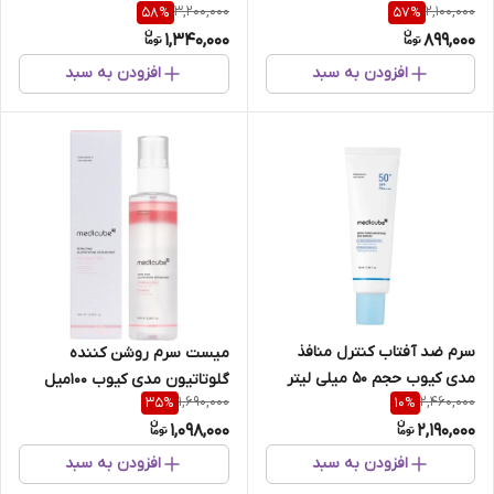
3,200,000
2,100,000
58
%
57
%
1,340,000
899,000
افزودن به سبد
افزودن به سبد
سرم ضد آفتاب کنترل منافذ
میست سرم روشن کننده
مدی کیوب حجم 50 میلی لیتر
گلوتاتیون مدی کیوب 100میل
1,690,000
2,460,000
35
%
10
%
(PDRN Pink Glutathione
1,098,000
2,190,000
serum Mist Medicube)
افزودن به سبد
افزودن به سبد