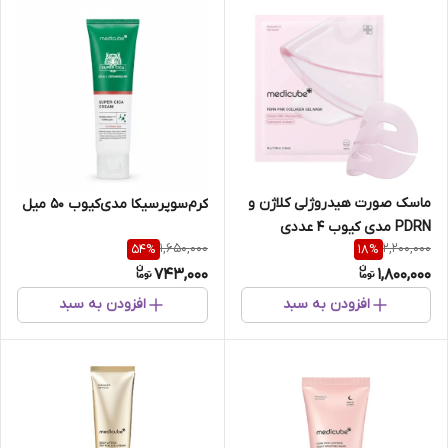
ماسک صورت هیدروژلی کلاژن و
کرم‌سوپرسیکا مدی‌کیوب 50 میل
PDRN مدی کیوب 4 عددی
1,650,000
2,200,000
54
%
18
%
743,000
1,800,000
افزودن به سبد
افزودن به سبد