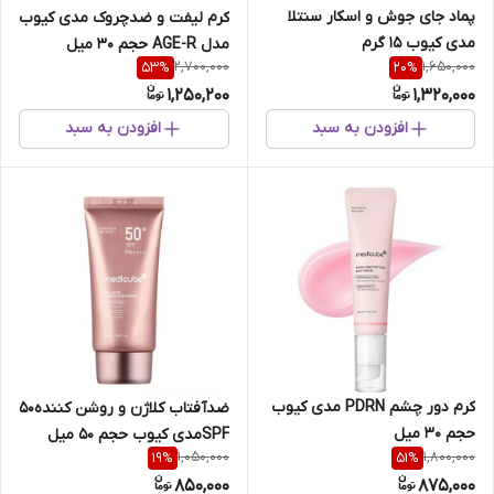
پماد جای جوش و اسکار سنتلا
کرم لیفت و ضدچروک مدی‌ کیوب
مدی کیوب 15 گرم
مدل AGE-R حجم 30 میل
2,700,000
1,650,000
53
%
20
%
1,250,200
1,320,000
افزودن به سبد
افزودن به سبد
کرم دور چشم PDRN مدی کیوب
ضدآفتاب کلاژن و روشن کننده50
حجم 30 میل
SPFمدی کیوب حجم 50 میل
1,050,000
1,800,000
19
%
51
%
850,000
875,000