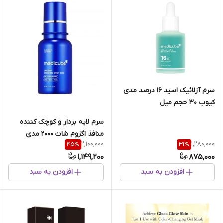
سرم آزلائیک اسید 16 درصد مدی
کیوب 30 حجم میل
سرم لایه بردار و کوچک کننده
منافذ اگزوم شات 2000 مدی
2,100,000
1,280,000
45
%
31
%
کیوب حجم 30 میل
1,149,200
875,000
افزودن به سبد
افزودن به سبد