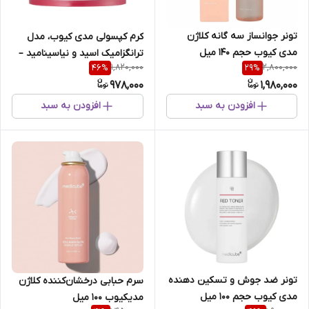
تونر جوانساز سه گانه کلاژن
کرم کپسولی مدی کیوب، مدل
مدی کیوب حجم 140 میل
ترانگزامیک اسید و نیاسینامید –
1,820,000
2,800,000
46
%
29
%
روشن کننده و ضدلک ۵۵ میل
978,000
1,980,000
افزودن به سبد
افزودن به سبد
تونر ضد جوش و تسکین دهنده
سرم حبابی درخشان‌کننده کلاژن
مدی کیوب حجم 100 میل
مدیکیوب ۱۰۰ میل