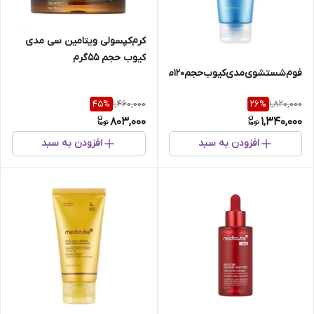
کرم‌کپسولی ویتامین سی مدی
کیوب حجم 55گرم
فوم‌شستشوی‌مدی‌کیوب‌حجم120میل
1,460,000
1,820,000
45
%
26
%
803,000
1,340,000
افزودن به سبد
افزودن به سبد