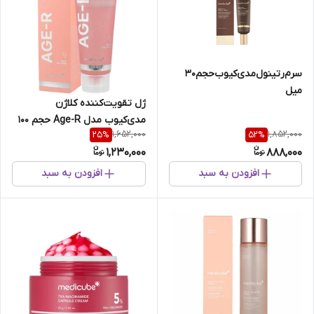
سرم‌رتینول‌مدی‌کیوب‌حجم30
میل
ژل تقویت‌کننده کلاژن
مدی‌کیوب مدل Age-R حجم 100
1,652,000
1,852,000
25
%
52
%
میل
1,230,000
888,000
افزودن به سبد
افزودن به سبد