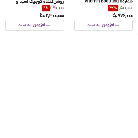
شماره5 Vitamin Boosting
روشن‌کننده کوجیک اسید و
2,410,000
1,500,000
4
%
34
%
زردچوبه حجم ۲۵۰ میل
2,300,000
976,000
افزودن به سبد
افزودن به سبد