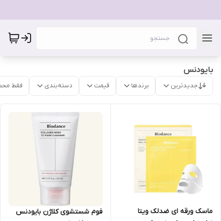
بایودنس
جدیدترین
برندها
قیمت
دسته‌بندی
فقط محص
ماسک ورقه ای ضدلک ویتا
فوم شستشوی کلاژن بایودنس