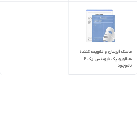
ماسک آبرسان و تقویت کننده
هیالورونیک بایودنس پک 4
ناموجود
عددی 34g