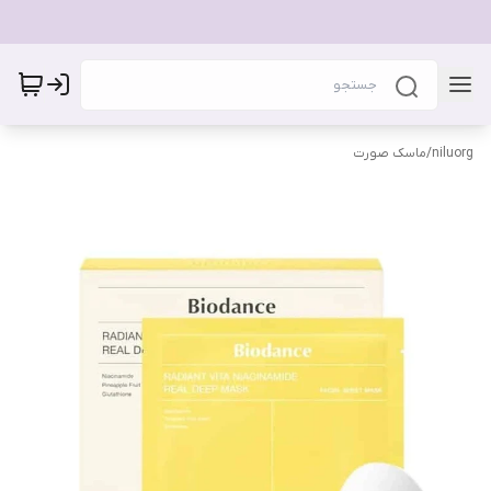
niluorg
/
ماسک صورت