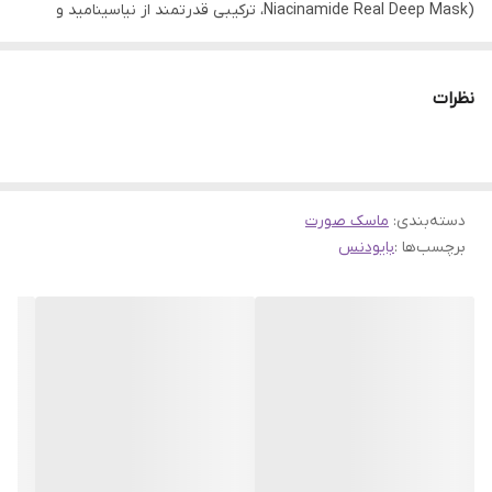
Niacinamide Real Deep Mask)، ترکیبی قدرتمند از نیاسینامید و
ویتامین C است که پوست را تغذیه و ترمیم می‌کند. نیاسینامید، به‌
عنوان یکی از موثرترین مواد روشن‌کننده و ترمیم‌کننده، به کاهش
نظرات
لک‌های تیره و یکنواخت کردن رنگ پوست کمک می‌کند، در حالی که
ویتامین C به پوست انرژی بخشیده و شفافیت طبیعی آن را تقویت
می‌کند. هیالورونیک اسید موجود در این ماسک نیز رطوبت پوست را حفظ
دسته‌بندی
:
ماسک صورت
کرده و به آن لطافت و نرمی می‌بخشد.
برچسب‌ها :
بایودنس
با استفاده منظم از این ماسک، پوست شما روشن‌تر، نرم‌تر و شاداب‌تر به
نظر می‌رسد. بافت سبک و کرمی این محصول باعث می‌شود که به راحتی
روی پوست پخش شود و سریعا جذب گردد، بدون اینکه احساس چربی
یا سنگینی ایجاد کند. این ماسک مناسب تمامی افرادی است که به دنبال
پوستی شفاف، یکنواخت و بدون لک هستند.
چرا ماسک ویتا نیاسینامید بایودنس یک انتخاب هوشمندانه است؟