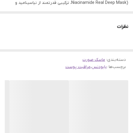
Niacinamide Real Deep Mask)، ترکیبی قدرتمند از نیاسینامید و
ویتامین C است که پوست را تغذیه و ترمیم می‌کند. نیاسینامید، به‌
عنوان یکی از موثرترین مواد روشن‌کننده و ترمیم‌کننده، به کاهش
نظرات
لک‌های تیره و یکنواخت کردن رنگ پوست کمک می‌کند، در حالی که
ویتامین C به پوست انرژی بخشیده و شفافیت طبیعی آن را تقویت
می‌کند. هیالورونیک اسید موجود در این ماسک نیز رطوبت پوست را حفظ
دسته‌بندی
:
ماسک صورت
کرده و به آن لطافت و نرمی می‌بخشد.
برچسب‌ها :
بایودنس
،
مراقبت پوست
با استفاده منظم از این ماسک، پوست شما روشن‌تر، نرم‌تر و شاداب‌تر به
نظر می‌رسد. بافت سبک و کرمی این محصول باعث می‌شود که به راحتی
روی پوست پخش شود و سریعا جذب گردد، بدون اینکه احساس چربی
یا سنگینی ایجاد کند. این ماسک مناسب تمامی افرادی است که به دنبال
پوستی شفاف، یکنواخت و بدون لک هستند.
چرا ماسک ویتا نیاسینامید بایودنس یک انتخاب هوشمندانه است؟