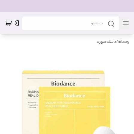
niluorg
/
ماسک صورت