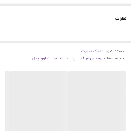
پوست را به‌طور عمقی تغذیه کرده و ظاهری شاداب، صاف و درخشان
ایجاد می‌کند.
نظرات
ترکیب PDRN (Polydeoxyribonucleotide) که به‌عنوان یک ماده
بازسازی‌کننده قوی شناخته می‌شود، به تحریک ترمیم سلولی، افزایش
خاصیت ارتجاعی و کاهش علائم پیری کمک می‌کند. در کنار آن، عصاره
دسته‌بندی
:
ماسک صورت
خاویار با دارا بودن مواد مغذی و آنتی‌اکسیدان‌های قوی، پوست را تقویت
برچسب‌ها :
بایودنس
،
مراقبت پوست
،
محصولات اورجینال
کرده و به بهبود بافت و شفافیت آن کمک می‌نماید.
این ماسک ورقه‌ای بافتی نرم و آغشته به سرم غلیظ دارد که به‌خوبی
روی پوست فیکس می‌شود و امکان جذب حداکثری مواد فعال را فراهم
می‌کند. استفاده منظم از ماسک بایودنس باعث کاهش خطوط ریز،
افزایش لطافت پوست و بهبود کلی ظاهر چهره می‌شود.
ویژگی‌های اصلی محصول:
جوانساز و بازسازی‌کننده قوی پوست
حاوی خاویار و PDRN برای ترمیم عمیق