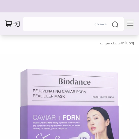
niluorg
/
ماسک صورت