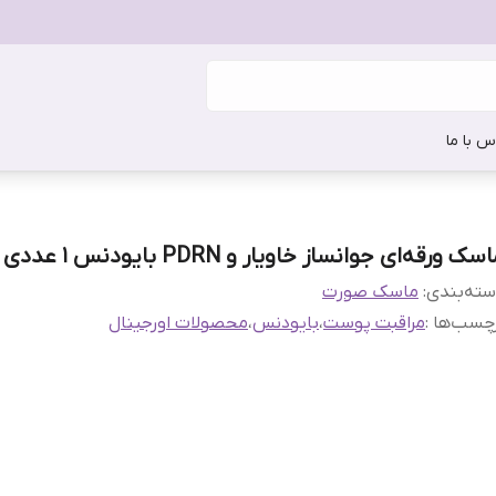
س با ما
سک ورقه‌ای جوانساز خاویار و PDRN بایودنس 1 عددی
ته‌بندی
:
ماسک صورت
چسب‌ها :
مراقبت پوست
،
بایودنس
،
محصولات اورجینال