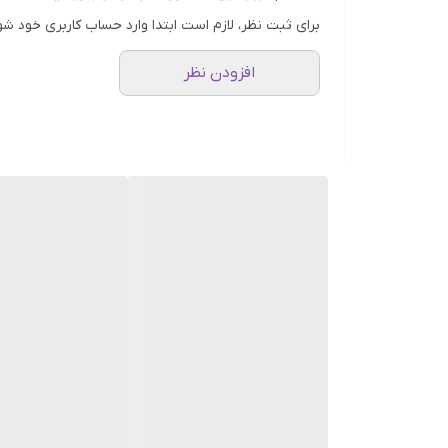
حاوی خاویار و PDRN برای ترمیم عمیق
برای ثبت نظر، لازم است ابتدا وارد حساب کاربری خود شو
افزایش استحکام و خاصیت ارتجاعی پوست
افزودن نظر
آبرسان و تغذیه‌کننده قوی
کمک به کاهش چین‌وچروک و خطوط ریز
روشن‌کننده و شفاف‌کننده پوست
مناسب انواع پوست، به‌ویژه پوست‌های بالغ و خسته
پک ۴ عددی (۴ شیت ماسک)
نحوه استفاده:
پس از شست‌وشوی صورت و استفاده از تونر، ماسک را روی پوست قرار دهید و پس از ۱۵ تا ۲۰ دقیقه بردارید. با