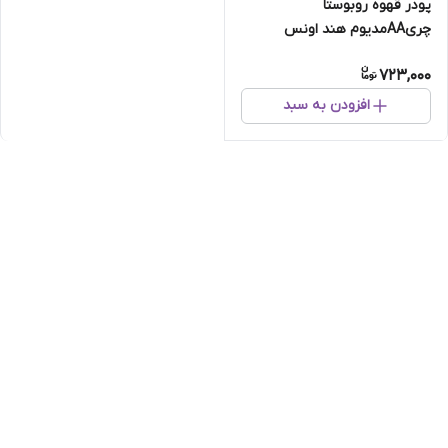
پودر قهوه روبوستا
چریAAمدیوم هند اونس
723,000
افزودن به سبد