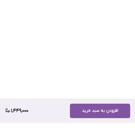
درحقیقت قهوه پی بی از یک لوبیای قهوه تشکیل می شوند.
تولید قهوه های چری به صورت دستی انجام میشه یا ماشینی؟
به صورت دستی. چون این دانه ها کمی کوچکتر از قهوه های روبستا
هستند اگر به صورت دستی چیده و رست نشوند، قهوه ای یکدستی
نخواهد بود.
افزودن به سبد خرید
1,449,000