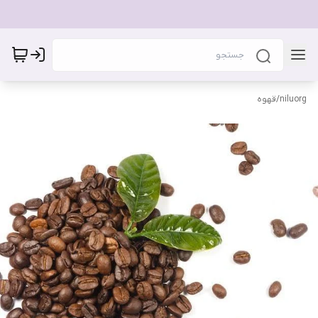
niluorg
/
قهوه