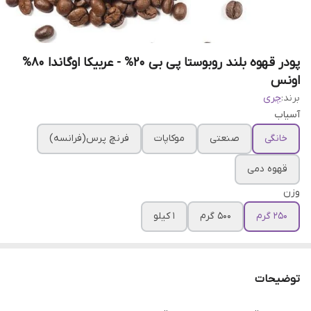
پودر قهوه بلند روبوستا پی بی 20% - عربیکا اوگاندا 80%
اونس
برند:
چری
آسیاب
خانگی
صنعتی
موکاپات
فرنچ پرس(فرانسه)
قهوه دمی
وزن
250 گرم
500 گرم
1 کیلو
توضیحات