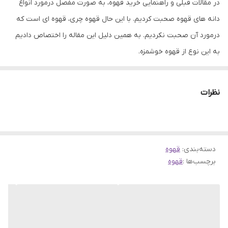
در مقالات قبلی و راهنمایی خرید قهوه، به صورت مفصل درمورد انواع
دانه های قهوه صحبت کردیم. با این حال قهوه چری، قهوه ای است که
درمورد آن صحبت نکردیم. به همین دلیل این مقاله را اختصاص دادیم
به این نوع از قهوه خوشمزه.
اما لازم است قبل از آن توضیح کوتاهی درمورد انواع دانه قهوه داشته
باشیم.
نظرات
3 نوع دانه قهوه در دنیا وجود دارد که عبارتند از عربیکا، لیبریکا و
روبوستا. در بین این 3 قهوه، عربیکا و روبستا پرمصرف ترین قهوه ها
هستند. درنتیجه اکثر کشورها، این قهوه ها را بیشتر از سایر قهوه ها
دسته‌بندی
:
قهوه
پرورش داده و تولید می کنند.
برچسب‌ها :
قهوه
پس طبیعتا هر کشوری، قهوه مخصوص خود را تولید می کند. به همین
دلیل انواع مختلفی از قهوه های عربیکا و روبستا در بازار جهانی قهوه
موجود است. اما قهوه روبوستا علاوه بر نوع کشور، دارای 2 نوع دیگر هم
می باشد. قهوه روبوستای پی بی و چری. درمورد قهوه پی بی صحبت