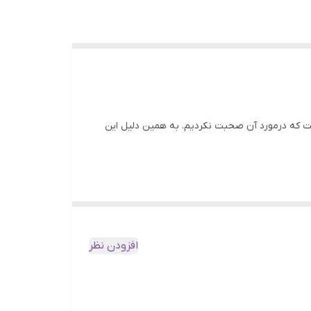
ست که درمورد آن صحبت نکردیم. به همین دلیل این
ن 3 قهوه، عربیکا و روبستا پرمصرف ترین قهوه ها هستند. درنتیجه اکثر کشورها، این قهوه ها را بیشتر از
هوه موجود است. اما قهوه روبوستا علاوه بر نوع
افزودن نظر