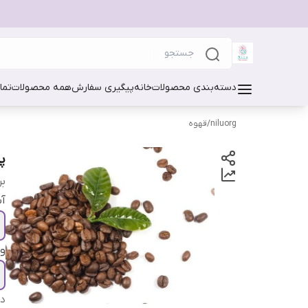
دسته‌بندی محصولات
خانه
پیگیری سفارش
همه محصولات
تما
niluorg
/
قهوه
پو
بر
آ
و
دس