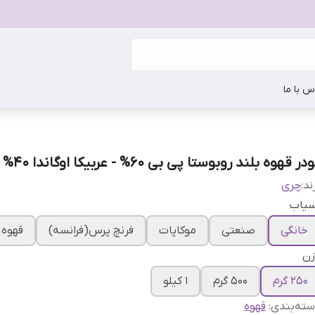
س با ما
در قهوه بلند روبوستا پی بی 60% - عربیکا اوگاندا 40% اونس
ند:
چری
سیاب
خانگی
صنعتی
موکاپات
فرنچ پرس(فرانسه)
قهوه 
زن
250 گرم
500 گرم
1 کیلو
ته‌بندی
:
قهوه