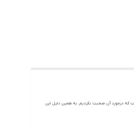
ست که درمورد آن صحبت نکردیم. به همین دلیل این
ن 3 قهوه، عربیکا و روبستا پرمصرف ترین قهوه ها هستند. درنتیجه اکثر کشورها، این قهوه ها را بیشتر از