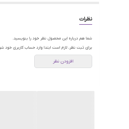
سایر قهوه ها پرورش داده و تولید می کنند.
پس طبیعتا هر کشوری، قهوه مخصوص خود را تولید می کند.
نظرات
کشور، دارای 2 نوع دیگر هم می باشد. قهوه روبوستای پی بی و چری. درمورد قهوه پی بی صحبت کرده ایم اما اکنون می رسیم به قهوه چری.
شما هم درباره این محصول نظر خود را بنویسید.
قهوه چری چیست؟
برای ثبت نظر، لازم است ابتدا وارد حساب کاربری خود شو
کشور هند (India) از جمله کشورهایی است ک
افزودن نظر
های آن است. ویژگی هایی مانند:
کافئین بسیار زیاد
عطر و بوی متوسط
خامه زیاد
اسیدیته پایین
بادی بسیار بالا
تلخی متوسط