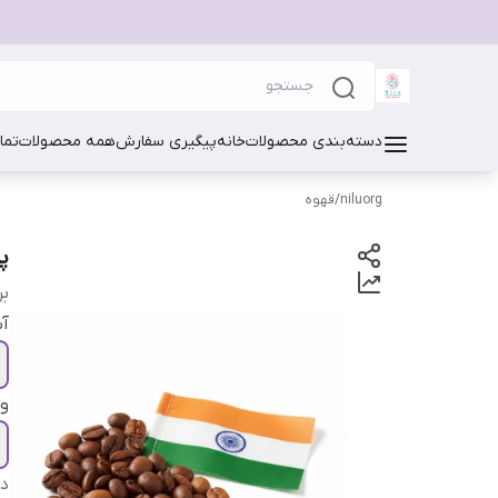
دسته‌بندی محصولات
خانه
پیگیری سفارش
همه محصولات
تما
niluorg
/
قهوه
پو
بر
آ
و
دس