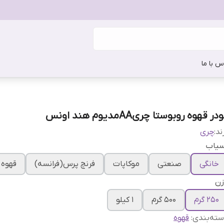
س با ما
در قهوه روبوستا چریAAمدیوم هند اونس
ند:
چری
سیاب
خانگی
صنعتی
موکاپات
فرنچ پرس(فرانسه)
قهوه 
زن
250 گرم
500 گرم
1 کیلو
ته‌بندی
:
قهوه