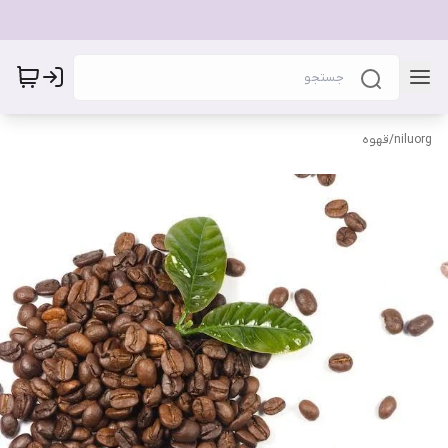
niluorg
/
قهوه