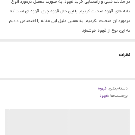
در مقالات قبلی و راهنمایی خرید قهوه، به صورت مفصل درمورد انواع
دانه های قهوه صحبت کردیم. با این حال قهوه چری، قهوه ای است که
درمورد آن صحبت نکردیم. به همین دلیل این مقاله را اختصاص دادیم
به این نوع از قهوه خوشمزه.
اما لازم است قبل از آن توضیح کوتاهی درمورد انواع دانه قهوه داشته
باشیم.
نظرات
3 نوع دانه قهوه در دنیا وجود دارد که عبارتند از عربیکا، لیبریکا و
روبوستا. در بین این 3 قهوه، عربیکا و روبستا پرمصرف ترین قهوه ها
هستند. درنتیجه اکثر کشورها، این قهوه ها را بیشتر از سایر قهوه ها
دسته‌بندی
:
قهوه
پرورش داده و تولید می کنند.
برچسب‌ها :
قهوه
پس طبیعتا هر کشوری، قهوه مخصوص خود را تولید می کند. به همین
دلیل انواع مختلفی از قهوه های عربیکا و روبستا در بازار جهانی قهوه
موجود است. اما قهوه روبوستا علاوه بر نوع کشور، دارای 2 نوع دیگر هم
می باشد. قهوه روبوستای پی بی و چری. درمورد قهوه پی بی صحبت