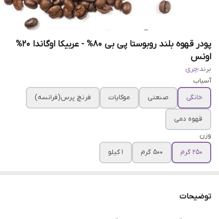
پودر قهوه بلند روبوستا پی بی 80% - عربیکا اوگاندا 20%
اونس
برند:
چری
آسیاب
خانگی
صنعتی
موکاپات
فرنچ پرس(فرانسه)
قهوه دمی
وزن
250 گرم
500 گرم
1 کیلو
توضیحات