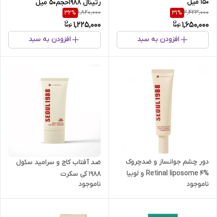
150 میل
رتینال 1988حجم50 میل
1,820,000
2,423,000
32
%
31
%
1,225,000
1,650,000
افزودن به سبد
افزودن به سبد
دور چشم جوانساز و ضدچروک
ضد آفتاب کاج و سرامید سئول
Retinal liposome 4% و لوبیا
1988 کی سکرت
ناموجود
ناموجود
سئول Seoul 1988 حجم 30میل