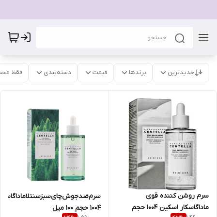
جدیدترین
برندها
قیمت
دسته‌بندی
فقط محص
سرم روشن‌ کننده قوی‌
سرم‌ضدجوش‌چای‌سبزسنتلا‌ماداگاسکا
ماداگاسکار اسکین 1004 حجم
1004 حجم 100 میل