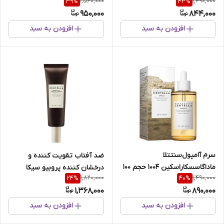
1,560,000
1,490,000
39
%
43
%
100میل
950,000
844,000
افزودن به سبد
افزودن به سبد
سرم آامپول‌سنتتلا
ضد آفتاب تقویت کننده و
ماداگاسسکاراسکین 1004 حجم 100
درخشان کننده پروبیو سیکا
1,820,000
1,490,000
24
%
40
%
میل
اسکین 1004 حجم 50میل
1,368,000
890,000
افزودن به سبد
افزودن به سبد