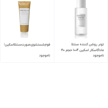
تونر روشن کننده سنتلا
فوم‌شستشوی‌صورت‌‌سنتلااسکین‌1004‌حجم‌125ml
ماداگاسکار اسکین 1004 حجم 210
ناموجود
ناموجود
میل