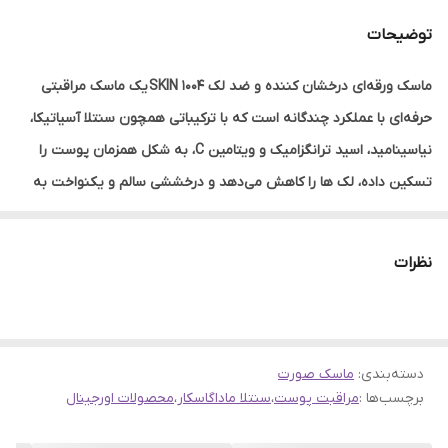
توضیحات
ماسک ورقه‌ای درخشان کننده و ضد لک SKIN 1004 یک ماسک مراقبتی
حرفه‌ای با عملکرد چندگانه است که با ترکیباتی همچون سنتلا آسیاتیکا،
نیاسینامید، اسید ترانگزامیک و ویتامین C، به شکل همزمان پوست را
تسکین داده، لک‌ ها را کاهش می‌دهد و درخششی سالم و یکنواخت به
پوست می‌ بخشد. ماسک ورقه‌ ای روشن کننده CENTELLA، فاقد ترکیبات
محرک و مناسب برای انواع پوست به‌ویژه پوست‌های حساس است و با
نظرات
هر بار استفاده، طراوت و شفافیت فوری و ماندگاری را به پوست می
بخشد
نقد و بررسی کامل
دسته‌بندی
:
ماسک صورت
ماسک صورت روشن‌ کننده و درخشان‌کننده سنتلا ماداگاسکار SKIN1004
برچسب‌ها :
مراقبت پوست
،
سنتلا ماداگاسکار
،
محصولات اورجینال
ماسک ورقه‌ ای روشن کننده سنتلا تلفیقی است از علم مراقبت پوست و
خلوص طبیعت در یک محصول می باشد. این ماسک با بهره‌گیری از