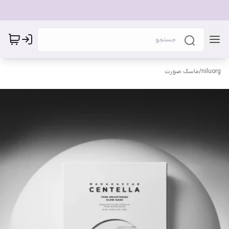
niluorg
/
ماسک صورت