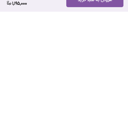
افزودن به سبد خرید
1,195,000
برگشت به بالا
ارسال ویژه
پشتیبانی ۲۴ ساعته