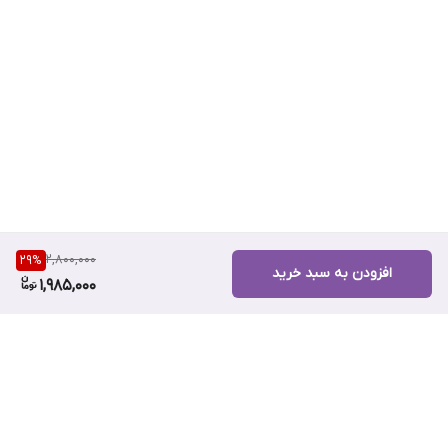
2,800,000
29
%
افزودن به سبد خرید
1,985,000