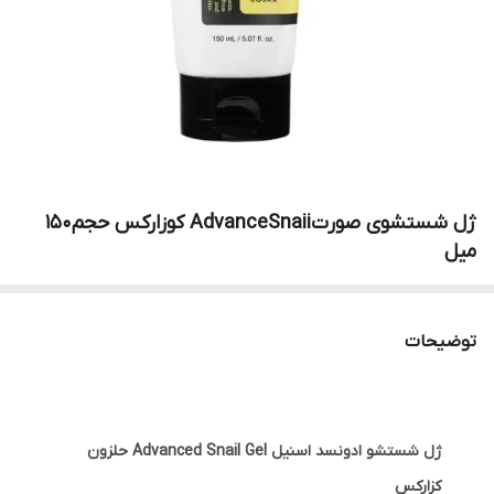
ژل‌ شستشوی‌ صورت‌AdvanceSnaii کوزارکس حجم150
میل
توضیحات
ژل شستشو ادونسد اسنیل Advanced Snail Gel حلزون
کزارکس