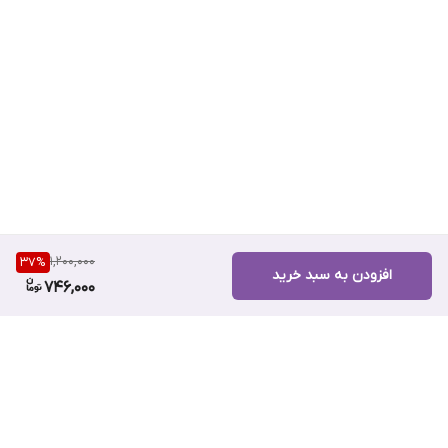
1,200,000
37
%
افزودن به سبد خرید
746,000