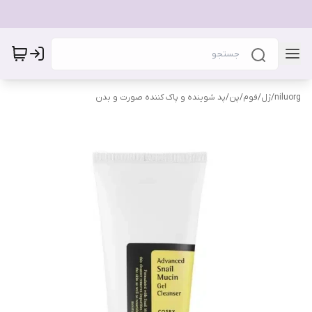
niluorg
/
ژل/فوم/پن/پد شوینده و پاک کننده صورت و بدن