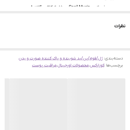
صمغ حلزون Snail Mucin سرشار از کلاژن، آلانتوئین،
الاستین و گلایکولیک اسید است. پروتئین های کلاژن و
نظرات
الاستین در ترمیم و حفظ ساختار طبیعی؛ گلایکولیک اسید
در شفاف سازی و تنظیم PH و آلانتوئین؛ در کاهش
التهابات و قرمزی پوست نقش اساسی دارند.
کلینزر Advanced Snail Gel کوزارکس یک ژل شستشو
دسته‌بندی
:
ژل/فوم/پن/پد شوینده و پاک کننده صورت و بدن
ملایم فاقد الکل، پارابن و هرگونه ترکیبات حساسیت زا
برچسب‌ها :
کوزارکس
،
محصولات اورجینال
،
مراقبت پوست
تقویت شده با عصاره صمغ حلزون است و مناسب استفاده
روزانه آن دسته افرادی است که پوستی خشک و حساس و
یا مستعد قرمزی و التهاب دارند. این شوینده با کنترل و
حفظ رطوبت طبیعی مورد نیاز پوست باعث درخشندگی و
شفافیت پوست صورت می گردد
قبل از خرید ژل شستشو Advanced Snail Gel کوزارکس
لازم است بدانید که این محصول فاقد تست حیوانی و