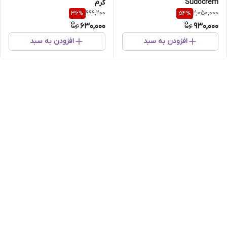
Sudocrem
گرم
999,200
2,050,000
36
%
54
%
630,000
930,000
افزودن به سبد
افزودن به سبد