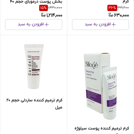
گرم
بخش پوست درموبای حجم 40
1,430,000
999,200
15
%
36
%
میل
1,214,000
630,000
افزودن به سبد
افزودن به سبد
کرم ترمیم کننده ساردلی حجم 20
میل
کرم ترمیم کننده پوست سیلوژه