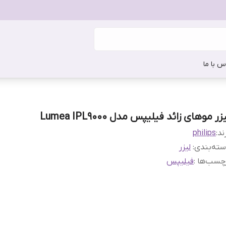
س با ما
زر موهای زائد فیلیپس مدل Lumea IPL9000
ند:
philips
ته‌بندی
:
لیزر
چسب‌ها :
فیلیپس