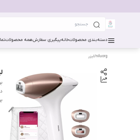
دسته‌بندی محصولات
خانه
پیگیری سفارش
همه محصولات
تما
niluorg
/
لیزر
لی
بر
دس
بر