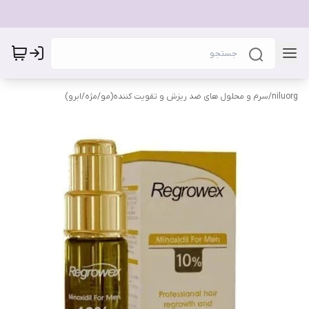
niluorg
/
سرم و محلول های ضد ریزش و تقویت کننده(مو/مژه/ابرو)