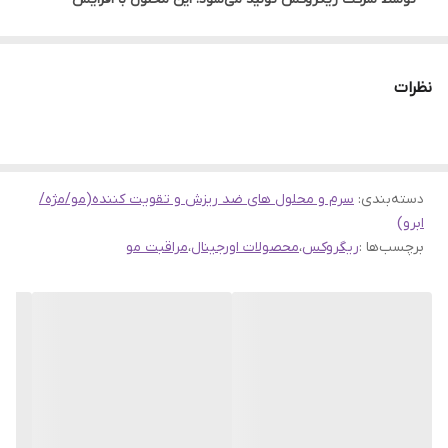
گردش خون در پوست سر و تحریک فولیکول‌های مو، به تقویت و
رشد مجدد موها کمک می‌کند. ماینوکسیدیل به عنوان یک داروی
نظرات
موثر و مورد تایید سازمان غذا و دارو (FDA)، توانسته است جایگاه
ویژه‌ای در درمان ریزش مو به خود اختصاص دهد.
این محلول نه تنها باعث افزایش ضخامت موها می‌شود، بلکه به
حفظ و تقویت موهای موجود نیز کمک می‌کند و از ریزش آنها
دسته‌بندی
:
سرم و محلول های ضد ریزش و تقویت کننده(مو/مژه/
ابرو)
جلوگیری می‌کند. استفاده منظم و صحیح از ماینوکسیدل ۱۰ درصد
برچسب‌ها :
ریگروکس
،
محصولات اورجینال
،
مراقبت مو
۵۰ میل می‌تواند نتایج چشمگیری در بهبود وضعیت موها و کاهش
ریزش آنها به همراه داشته باشد. با این حال، برای بهره‌مندی از
حداکثر فواید این محلول، پیروی دقیق از دستورالعمل‌های استفاده
و مشورت با پزشک متخصص ضروری است.
محلول ماینوکسیدل ۱۰ درصد ۵۰ میل ریگروکس با بهره‌گیری از
فرمولاسیون پیشرفته و بهره‌مندی از تکنولوژی روز دنیا، به عنوان
یک راه‌حل موثر برای افراد مبتلا به ریزش موی شدید شناخته شده