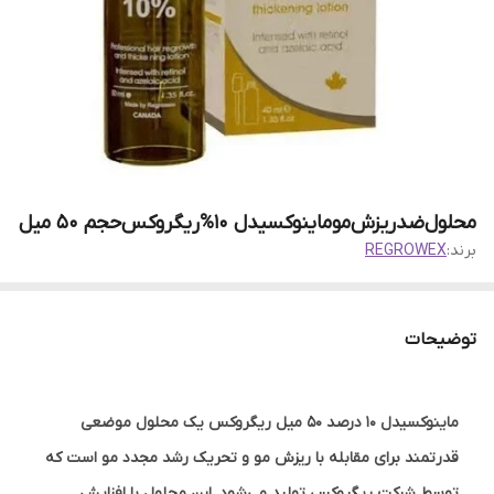
محلول‌ضدریزش‌موماینوکسیدل ۱0%ریگروکس‌حجم ۵۰ میل
برند:
REGROWEX
توضیحات
ماینوکسیدل ۱۰ درصد ۵۰ میل ریگروکس یک محلول موضعی
قدرتمند برای مقابله با ریزش مو و تحریک رشد مجدد مو است که
توسط شرکت ریگروکس تولید می‌شود. این محلول با افزایش