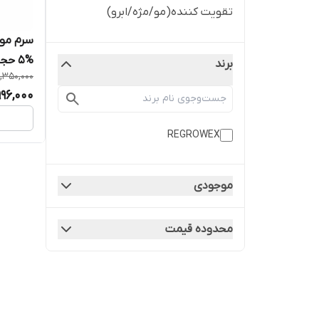
تقویت کننده(مو/مژه/ابرو)
سرم مو
%5 حجم 50 میل
برند
1,350,000
996,000
REGROWEX
موجودی
محدوده قیمت