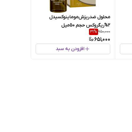
محلول ضدریزش‌موماینوکسیدل
۲%ریگروکس حجم ۵۰میل
31
%
950,000
651,000
افزودن به سبد