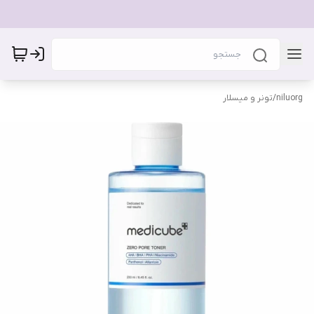
niluorg
/
تونر و میسلار