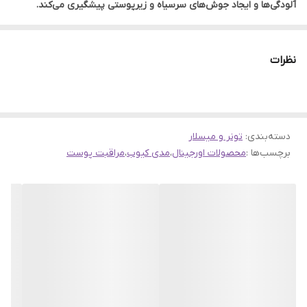
آلودگی‌ها و ایجاد جوش‌های سرسیاه و زیرپوستی پیشگیری می‌کند.
تونر کوچک کننده منافذ مدی کیوب بافتی سبک و آبکی دارد که به سرعت
جذب پوست می‌شود و احساس تازگی و تمیزی بر جای می‌گذارد. ترکیبات
نظرات
کلیدی آن شامل اسیدهای لایه‌بردار ملایم، عصاره‌های گیاهی قابض و
ترکیبات تسکین‌دهنده و آبرسان است که به صورت هم‌افزا برای بهبود
مشکلات پوستی عمل می‌کنند. این تونر فاقد الکل و پارابن است.
دسته‌بندی
:
تونر و میسلار
استفاده منظم از تونر Zero Pore مدی کیوب به مرور زمان باعث صاف‌تر
برچسب‌ها :
محصولات اورجینال
،
مدی کیوب
،
مراقبت پوست
شدن بافت پوست، کاهش اندازه ظاهری منافذ و افزایش شفافیت و
درخشندگی کلی چهره می‌شود و آن را برای جذب بهتر سایر محصولات
روتین پوستی آماده می‌سازد.
ویژگی‌ها و فواید تونر کوچک کننده منافذ مدی کیوب
✅ کوچک کننده و سفت کننده ظاهر منافذ باز پوست
✅ کنترل کننده مؤثر ترشح سبوم و کاهش دهنده چربی اضافی پوست
✅ لایه‌برداری ملایم جهت حذف سلول‌های مرده و بهبود بافت ناهموار