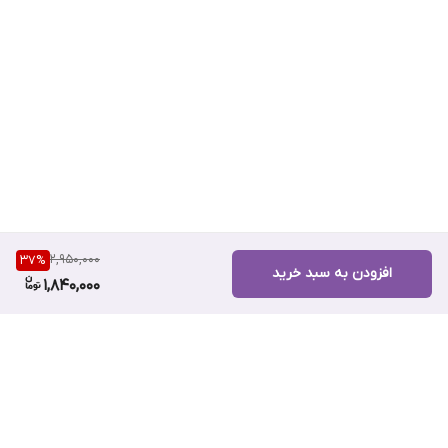
2,950,000
37
%
افزودن به سبد خرید
1,840,000