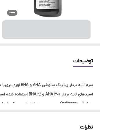
توضیحات
اسیدهای لایه بردار ٪
بردار قرمز Ordinary بر روی بهبود خطوط و چروک ظریف پوست موثر بوده و به مرور لک¬ها و منافذ باز پوست را نیز کاهش می دهد.
معرفی سرم لایه بردار پیلینگ سولوشن AHA 30٪ + BHA 2٪ اردینری
افزایش سن، عوامل محیطی، اشعه های مضر خورشید و ..
نظرات