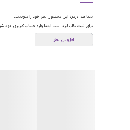
پوست شده و پوستی سالم و شفاف به ارمغان می آورد. 
شما هم درباره این محصول نظر خود را بنویسید.
پوستهای حساس استفاده نشود.
برای ثبت نظر، لازم است ابتدا وارد حساب کاربری خود شو
توضیحات تکمیلی سرم لایه بردار پیلینگ سلوشن آ اچ آ و بی اچ آ ry
سرم پیلینگ لایه برد
افزودن نظر
سرم لایه بردار پیلینگ آ اچ آ و بی اچ آ برند اوردینری 
جمله پارابن، سولفات، هیدروکینون و گلوتن می باشد. 
مشخصات سرم لایه بردار پیلینگ سولوشن برند The Ordinary
• حاوی اسیدهای لایه بردار AHA 30٪ و BHA 2٪
• دارای فرمولاسیون و عملکرد بسیار قوی و اثرگزار
• لایه برداری موثر و حذف سلول های مرده پوست
• درمان لک ها و تیرگی‌ها و روشن کننده پوست
• کاهش خطوط و چین و چروک های پوست