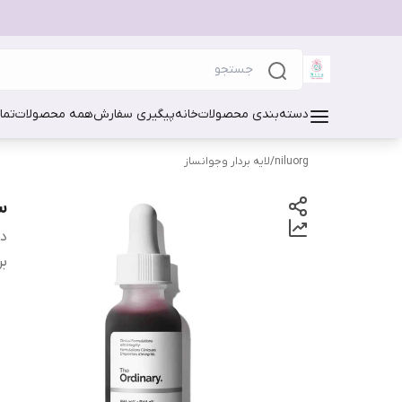
دسته‌بندی محصولات
خانه
پیگیری سفارش
همه محصولات
تما
niluorg
/
لایه بردار وجوانساز
سرم
دس
بر