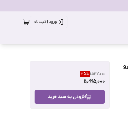
ورود | ثبت‌نام
35
%
1,537,000
995,000
افزودن به سبد خرید