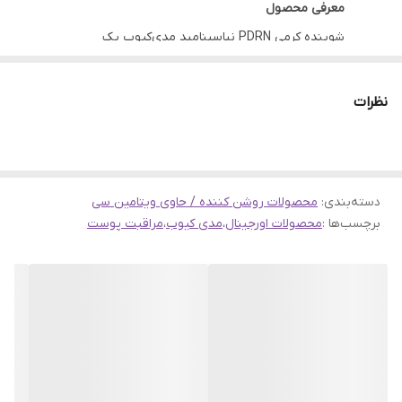
معرفی محصول
شوینده کرمی PDRN نیاسینامید مدی‌کیوب یک
پاک‌کننده ملایم و در عین حال مؤثر برای پوست است
که با ترکیب ویژه PDRN (پلی‌دئوکسی‌ریبونوکلئوتید) و
نظرات
نیاسینامید، علاوه بر پاکسازی آلودگی‌ها، چربی اضافه و
مواد آرایشی، به ترمیم، تقویت و روشن‌سازی پوست
کمک می‌کند. این محصول به دلیل بافت کرمی و pH
دسته‌بندی
:
محصولات روشن کننده / حاوی ویتامین سی
متعادل، مانع از خشکی و کشیدگی پوست پس از
برچسب‌ها :
محصولات اورجینال
،
مدی کیوب
،
مراقبت پوست
شستشو می‌شود.
ویژگی‌ها و مزایا
پاکسازی عمقی بدون آسیب به سد محافظ پوست
کمک به ترمیم و بازسازی پوست به لطف PDRN
روشن‌کننده و یکنواخت‌کننده رنگ پوست با
نیاسینامید