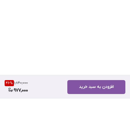
نوع محصول: شوینده کرمی صورت
حجم: 120 میلی‌لیتر
مناسب برای: انواع پوست، به‌خصوص حساس و مستعد
لک
1,840,000
46
%
افزودن به سبد خرید
977,000