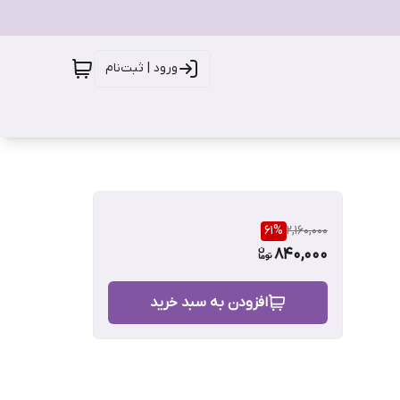
ورود | ثبت‌نام
61
%
2,160,000
840,000
افزودن به سبد خرید