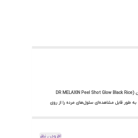
آیا به دنبال راهی برای دستیابی به پوستی فوق‌العاده صاف، روشن و با درخششی آنی هستید؟ آمپول لایه بردار برنج سیاه دکتر ملاکسین (DR MELAXIN Peel Shot Glow Black Rice
 به طور قابل مشاهده‌ای سلول‌های مرده را از روی
ک آمپول، تغذیه می‌کند.
افزودن نظر