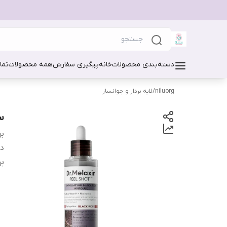
دسته‌بندی محصولات
خانه
پیگیری سفارش
همه محصولات
تما
niluorg
/
لایه بردار و جوانساز
سر
بر
دس
بر