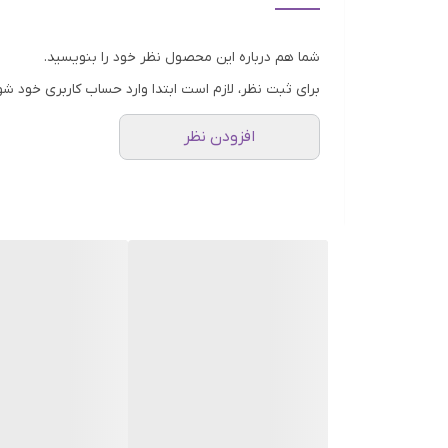
لایه‌برداری گماژ قابل مشاهده:
در حین ماساژ، فرمول 
پاکسازی عمیق را به چشم نشان می‌دهد.
شما هم درباره این محصول نظر خود را بنویسید.
بهبود فوری بافت پوست:
طبق آزمایشات انجام شده، این محصول تنها 
برای ثبت نظر، لازم است ابتدا وارد حساب کاربری خود شو
روشن کننده و پاک کننده منافذ:
با ترکیبی از لایه‌
افزودن نظر
ترکیبات کلیدی
Pentarice™ و آب سبوس برنج:
این کمپلکس ثبت شد
می‌کند.
پودر زغال (Charcoal Powder):
به دلیل خاصیت جذب 
کمپلکس اسیدهای لایه‌بردار (BHA, PHA):
می‌کنند.
نیاسینامید و آربوتین:
دو ترکیب روشن‌کننده قوی ک
هیالورونیک اسید و اسکوالان:
حفظ رطوبت پوست در حی
نتیجه استفاده از آمپول پیل شات برنج سیاه چیست؟
پس از هر بار استفاده، پوست شما فوراً به طور محسوس