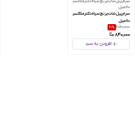
سرم‌پیل‌شات‌برنج‌سیاه‌دکترملاکسین‌حجم
80میل
2,160,000
61
%
840,000
افزودن به سبد