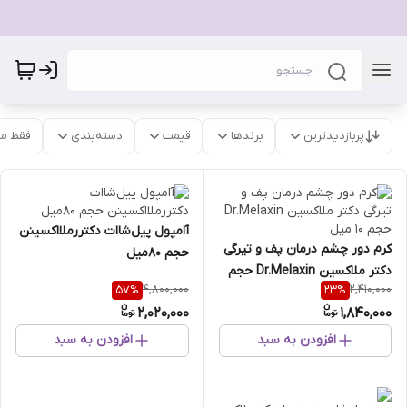
پربازدیدترین
برندها
قیمت
دسته‌بندی
فقط م
آامپول پیل‌شاات‌‌ دکتررملااکسینن‌
کرم دور چشم درمان پف و تیرگی
حجم 80میل
دکتر ملاکسین Dr.Melaxin حجم
4,800,000
2,410,000
57
%
23
%
10 میل
2,020,000
1,840,000
افزودن به سبد
افزودن به سبد