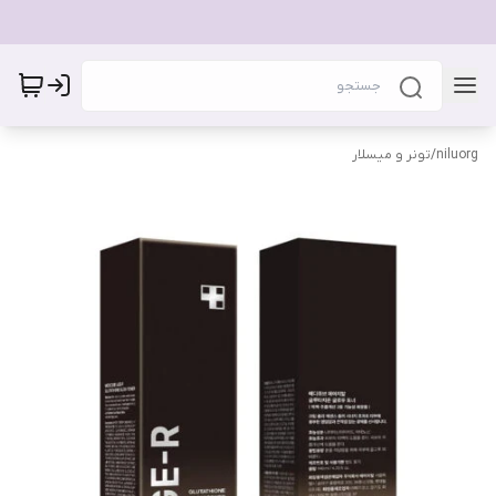
niluorg
/
تونر و میسلار