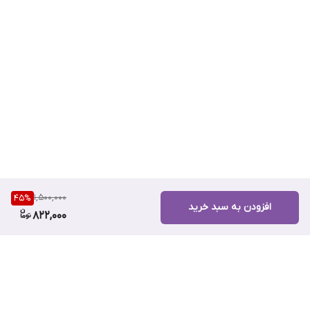
1,500,000
45
%
افزودن به سبد خرید
822,000