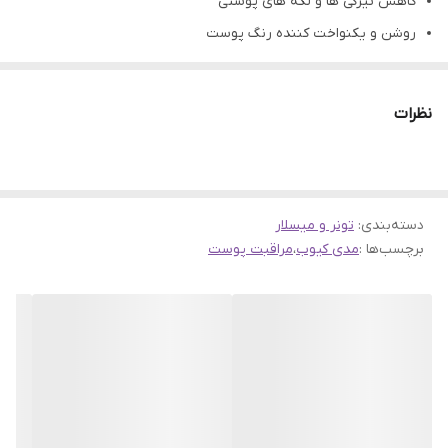
کاهش تیرگی ها و لکه های پوستی
روشن و یکنواخت کننده رنگ پوست
کاهش چین و چروک ها و خطوط ریز
نرم کننده و صاف کننده بافت پوست
نظرات
تسکین دهنده قرمزی و التهابات پوستی
بدون حس چسبندگی و چربی روی پوست
افزایش استحکام و انعطاف پذیری پوست
دسته‌بندی
:
تونر و میسلار
ایجاد پوستی شفاف، شیشه ای و درخشان
برچسب‌ها :
مدی کیوب
،
مراقبت پوست
جلوگیری از خشکی و دهیدراته شدن پوست
حاوی 6 پپتید جهت افزایش خاصیت ارتجاعی پوست
آبرسانی عمیق و حفظ رطوبت در پوست تا 24 ساعت
افزایش تولید کلاژن و جلوگیری از پیری زودرس پوست
حاوی آنتی اکسیدان های قوی جهت محافظت از پوست
مناسب برای انواع پوست