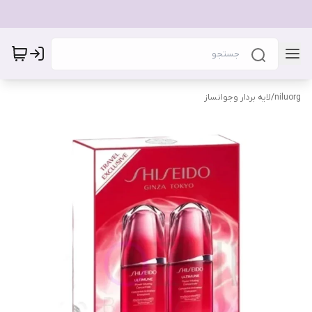
niluorg
/
لایه بردار وجوانساز