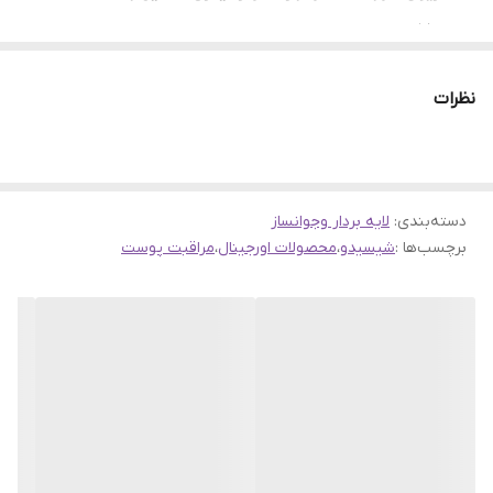
عددی:
کسب 200 جایزه زیبایی در سطح جهانی
نظرات
یک عدد فروش در هر 6.8 ثانیه
برخوردار از فناوری ImuGeneration
غنی شده با عصاره های ریشه عنبیه و سرشار از قارچ انتی
اکسیدان
دسته‌بندی
:
لایه بردار وجوانساز
ترمیم کننده و بازسازی 28 درصدی پوست در یک هفته
برچسب‌ها :
شیسیدو
،
محصولات اورجینال
،
مراقبت پوست
لیفت کننده و ضد چروک بسیار قدرتمند پوست
ترمیم، کاهش و رفع لک های پوست
تنظیم سایز کاملا منظم منافذ پوست
دارای عصاره گیاهی Reishi Mushroom و Iris Root
متعادل کننده چربی و ماندگاری 24 ساعته
برخوردار از رایحه تسکین دهنده ImuCalm Compound
آزمایش و تایید شده توسط متخصص پوست