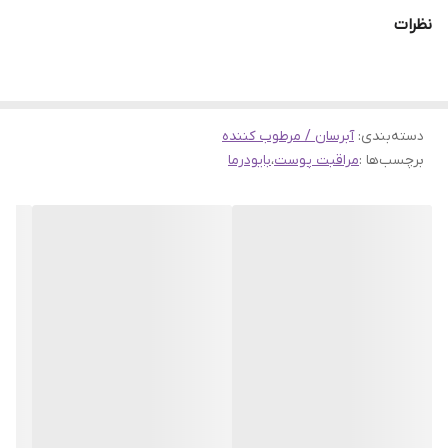
است. کرم ضد التهاب و حساسیت سنسیبیو دیفنس بایودرما محصولی
نظرات
مراقبتی از برند Bioderma است که با ایجاد سد دفاعی از پوست‌های
حساس محافظت می‌کند. پوست حساس آسیب‌پذیرتر بوده و نیاز به
مراقبت ویژه دارد. محصولات لاین سنسیبیو برای پوست‌های حساس
دسته‌بندی
:
آبرسان / مرطوب کننده
فرموله شده‌اند. این آبرسان ضد حساسیت در سایت سوراو قابل سفارش
برچسب‌ها :
مراقبت پوست
،
بایودرما
است.
معرفی کرم آبرسان و مرطوب کننده پوست حساس بیودرما مدل
Sensibio Defensive
این کرم
برند بیودرما
اثر ضد التهابی داشته، بلافاصله تحریک و التهاب
پوست را تسکین داده و آن را آرام خواهد کرد. کرم آبرسان ضد حساسیت
Sensibio Defensive، بافتی ابریشمی و سبک دارد که به سرعت جذب
پوست شده و حس سنگینی روی پوست ندارد. فرمولاسیون این کرم برای
پوست‌های حساس طراحی شده و آستانه تحمل پوست را افزایش
می‌دهد.