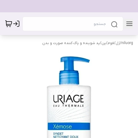
niluorg
/
ژل/فوم/پن/پد شوینده و پاک کننده صورت و بدن