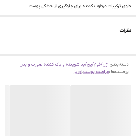
حاوی ترکیبات مرطوب کننده برای جلوگیری از خشکی پوست
مناسب برای انواع پوست های حساس و تحریک پذیر
قابل استفاده برای شستشوی روزانه صورت و گردن
نظرات
ایمن و مؤثر برای پوست های خشک
حذف آلودگی ها، چربی ها و آرایش بدون آسیب به پوست
حجم ۵۰۰ میل
دسته‌بندی
:
محصول کشور فرانسه
ژل/فوم/پن/پد شوینده و پاک کننده صورت و بدن
برچسب‌ها :
مراقبت پوست
،
اوریاژ